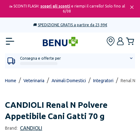
🚤 SCONTI FLASH:
scopri gli sconti
e riempi il carrello! Solo fino al
6/08
🚚
SPEDIZIONE GRATIS a partire da 23,99€
Consegna e offerte per
/
/
/
/
Home
Veterinaria
Animali Domestici
Integratori
Renal N Po
CANDIOLI
Renal N Polvere
Appetibile Cani Gatti 70 g
CANDIOLI
Brand: