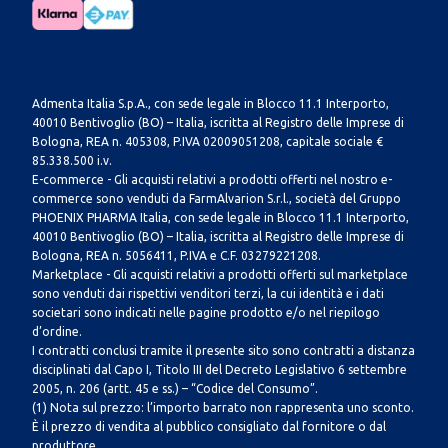
Admenta Italia S.p.A., con sede legale in Blocco 11.1 Interporto,
40010 Bentivoglio (BO) – Italia, iscritta al Registro delle Imprese di
Bologna, REA n. 405308, P.IVA 02009051208, capitale sociale €
85.338.500 i.v.
E-commerce - Gli acquisti relativi a prodotti offerti nel nostro e-
commerce sono venduti da FarmAlvarion S.r.l., società del Gruppo
PHOENIX PHARMA Italia, con sede legale in Blocco 11.1 Interporto,
40010 Bentivoglio (BO) – Italia, iscritta al Registro delle Imprese di
Bologna, REA n. 5056411, P.IVA e C.F. 03279221208.
Marketplace - Gli acquisti relativi a prodotti offerti sul marketplace
sono venduti dai rispettivi venditori terzi, la cui identità e i dati
societari sono indicati nelle pagine prodotto e/o nel riepilogo
d’ordine.
I contratti conclusi tramite il presente sito sono contratti a distanza
disciplinati dal Capo I, Titolo III del Decreto Legislativo 6 settembre
2005, n. 206 (artt. 45 e ss.) – “Codice del Consumo”.
(1) Nota sul prezzo: l’importo barrato non rappresenta uno sconto.
È il prezzo di vendita al pubblico consigliato dal fornitore o dal
produttore.