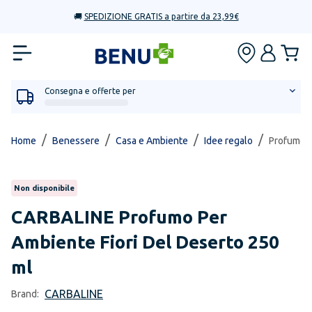
🚚
SPEDIZIONE GRATIS a partire da 23,99€
Consegna e offerte per
/
/
/
/
Home
Benessere
Casa e Ambiente
Idee regalo
Profumo P
Non disponibile
CARBALINE
Profumo Per
Ambiente Fiori Del Deserto 250
ml
CARBALINE
Brand: