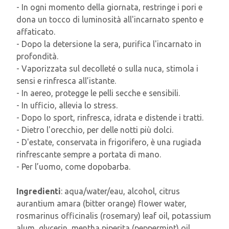
- In ogni momento della giornata, restringe i pori e
dona un tocco di luminosità all'incarnato spento e
affaticato.
- Dopo la detersione la sera, purifica l'incarnato in
profondità.
- Vaporizzata sul decolleté o sulla nuca, stimola i
sensi e rinfresca all’istante.
- In aereo, protegge le pelli secche e sensibili.
- In ufficio, allevia lo stress.
- Dopo lo sport, rinfresca, idrata e distende i tratti.
- Dietro l'orecchio, per delle notti più dolci.
- D'estate, conservata in frigorifero, è una rugiada
rinfrescante sempre a portata di mano.
- Per l’uomo, come dopobarba.
Ingredienti
: aqua/water/eau, alcohol, citrus
aurantium amara (bitter orange) flower water,
rosmarinus officinalis (rosemary) leaf oil, potassium
alum, glycerin, mentha piperita (peppermint) oil,