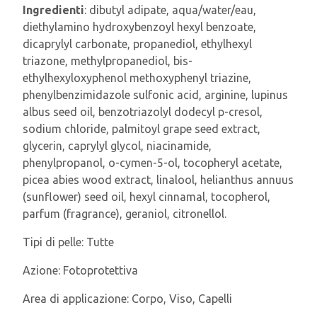
Ingredienti
: dibutyl adipate, aqua/water/eau,
diethylamino hydroxybenzoyl hexyl benzoate,
dicaprylyl carbonate, propanediol, ethylhexyl
triazone, methylpropanediol, bis-
ethylhexyloxyphenol methoxyphenyl triazine,
phenylbenzimidazole sulfonic acid, arginine, lupinus
albus seed oil, benzotriazolyl dodecyl p-cresol,
sodium chloride, palmitoyl grape seed extract,
glycerin, caprylyl glycol, niacinamide,
phenylpropanol, o-cymen-5-ol, tocopheryl acetate,
picea abies wood extract, linalool, helianthus annuus
(sunflower) seed oil, hexyl cinnamal, tocopherol,
parfum (fragrance), geraniol, citronellol.
Tipi di pelle:
Tutte
Azione:
Fotoprotettiva
Area di applicazione:
Corpo, Viso, Capelli