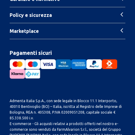
Policy e sicurezza
Marketplace
Pagamenti sicuri
Admenta Italia S.p.A., con sede legale in Blocco 11.1 Interporto,
40010 Bentivoglio (BO) – Italia, iscritta al Registro delle Imprese di
Bologna, REA n. 405308, P.IVA 02009051208, capitale sociale €
85.338.500 i.v.
E-commerce - Gli acquisti relativi a prodotti offerti nel nostro e-
commerce sono venduti da FarmAlvarion S.r.l., società del Gruppo