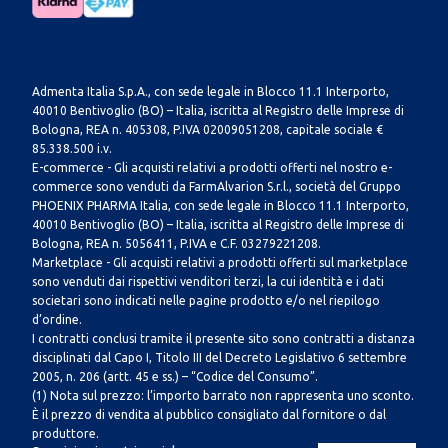
Admenta Italia S.p.A., con sede legale in Blocco 11.1 Interporto,
40010 Bentivoglio (BO) – Italia, iscritta al Registro delle Imprese di
Bologna, REA n. 405308, P.IVA 02009051208, capitale sociale €
85.338.500 i.v.
E-commerce - Gli acquisti relativi a prodotti offerti nel nostro e-
commerce sono venduti da FarmAlvarion S.r.l., società del Gruppo
PHOENIX PHARMA Italia, con sede legale in Blocco 11.1 Interporto,
40010 Bentivoglio (BO) – Italia, iscritta al Registro delle Imprese di
Bologna, REA n. 5056411, P.IVA e C.F. 03279221208.
Marketplace - Gli acquisti relativi a prodotti offerti sul marketplace
sono venduti dai rispettivi venditori terzi, la cui identità e i dati
societari sono indicati nelle pagine prodotto e/o nel riepilogo
d’ordine.
I contratti conclusi tramite il presente sito sono contratti a distanza
disciplinati dal Capo I, Titolo III del Decreto Legislativo 6 settembre
2005, n. 206 (artt. 45 e ss.) – “Codice del Consumo”.
(1) Nota sul prezzo: l’importo barrato non rappresenta uno sconto.
È il prezzo di vendita al pubblico consigliato dal fornitore o dal
produttore.