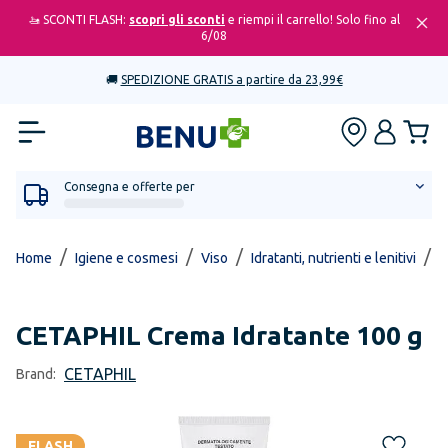
🚤 SCONTI FLASH:
scopri gli sconti
e riempi il carrello! Solo fino al
6/08
🚚
SPEDIZIONE GRATIS a partire da 23,99€
Consegna e offerte per
/
/
/
/
Home
Igiene e cosmesi
Viso
Idratanti, nutrienti e lenitivi
C
CETAPHIL
Crema Idratante 100 g
CETAPHIL
Brand:
FLASH