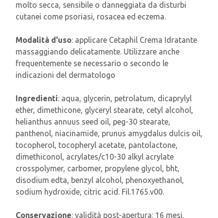
molto secca, sensibile o danneggiata da disturbi
cutanei come psoriasi, rosacea ed eczema.
Modalità d'uso
: applicare Cetaphil Crema Idratante
massaggiando delicatamente. Utilizzare anche
frequentemente se necessario o secondo le
indicazioni del dermatologo
Ingredienti
: aqua, glycerin, petrolatum, dicaprylyl
ether, dimethicone, glyceryl stearate, cetyl alcohol,
helianthus annuus seed oil, peg-30 stearate,
panthenol, niacinamide, prunus amygdalus dulcis oil,
tocopherol, tocopheryl acetate, pantolactone,
dimethiconol, acrylates/c10-30 alkyl acrylate
crosspolymer, carbomer, propylene glycol, bht,
disodium edta, benzyl alcohol, phenoxyethanol,
sodium hydroxide, citric acid. Fil.1765.v00.
Conservazione
: validità post-apertura: 16 mesi.