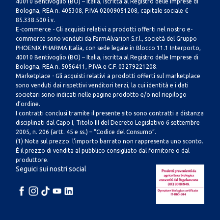
40010 Bentivoglio (BO) – Italia, iscritta al Registro delle Imprese di
Bologna, REA n. 405308, P.IVA 02009051208, capitale sociale €
85.338.500 i.v.
E-commerce - Gli acquisti relativi a prodotti offerti nel nostro e-
commerce sono venduti da FarmAlvarion S.r.l., società del Gruppo
PHOENIX PHARMA Italia, con sede legale in Blocco 11.1 Interporto,
40010 Bentivoglio (BO) – Italia, iscritta al Registro delle Imprese di
Bologna, REA n. 5056411, P.IVA e C.F. 03279221208.
Marketplace - Gli acquisti relativi a prodotti offerti sul marketplace
sono venduti dai rispettivi venditori terzi, la cui identità e i dati
societari sono indicati nelle pagine prodotto e/o nel riepilogo
d’ordine.
I contratti conclusi tramite il presente sito sono contratti a distanza
disciplinati dal Capo I, Titolo III del Decreto Legislativo 6 settembre
2005, n. 206 (artt. 45 e ss.) – “Codice del Consumo”.
(1) Nota sul prezzo: l’importo barrato non rappresenta uno sconto.
È il prezzo di vendita al pubblico consigliato dal fornitore o dal
produttore.
Seguici sui nostri social