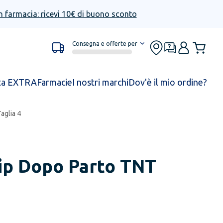
n farmacia: ricevi 10€ di buono sconto
Consegna e offerte per
ta EXTRA
Farmacie
I nostri marchi
Dov'è il mio ordine?
aglia 4
lip Dopo Parto TNT