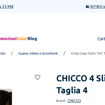
a 23,99€
🛍️
RITIRO i
omozioni
Solari
Blog
Car
/
/
ento
Guaine, Intimo e Assorbenti
4 Slip Dopo Parto TNT T
CHICCO
4 S
Taglia 4
CHICCO
Brand: