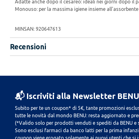
Adatte anche dopo il cesareo: ideali nei giorni dopo il p
Monouso: per la massima igiene insieme all'assorbente
MINSAN:
920647613
Recensioni
📬 Iscriviti alla Newsletter BEN
Subito per te un coupon* di 5€, tante promozioni esclus
tutte le novità dal mondo BENU: resta aggiornato e prend
(*Valido solo per prodotti venduti e spediti da BENU e
Sono esclusi farmaci da banco latti per la prima infanzia
coupon viene erogato solamente ai nuovi utenti che si i