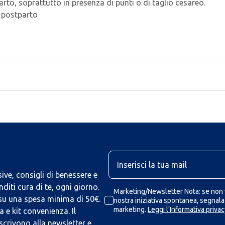
arto, soprattutto in presenza di punti o di taglio cesareo.
 postparto
U
ive, consigli di benessere e
iti cura di te, ogni giorno.
Marketing/Newsletter Nota: se non v
 su una spesa minima di 50€.
nostra iniziativa spontanea, segnalaz
marketing.
Leggi l'Informativa privac
 e kit convenienza. Il
scrivono alla newsletter e