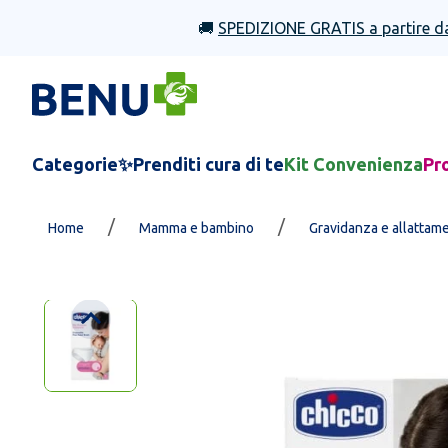
🚚
SPEDIZIONE GRATIS a partire d
Categorie
✨Prenditi cura di te
Kit Convenienza
Pr
/
/
Home
Mamma e bambino
Gravidanza e allattam