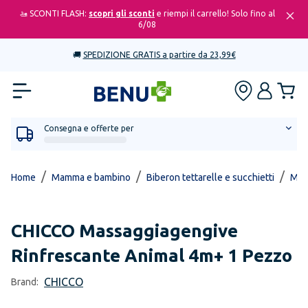
🚤 SCONTI FLASH:
scopri gli sconti
e riempi il carrello! Solo fino al
6/08
🚚
SPEDIZIONE GRATIS a partire da 23,99€
Consegna e offerte per
/
/
/
Home
Mamma e bambino
Biberon tettarelle e succhietti
Mas
CHICCO
Massaggiagengive
Rinfrescante Animal 4m+ 1 Pezzo
CHICCO
Brand: