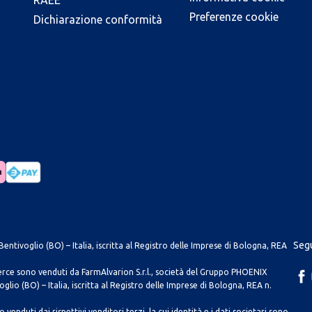
RAEE
Preferenze cookie
Dichiarazione conformità
Segu
entivoglio (BO) – Italia, iscritta al Registro delle Imprese di Bologna, REA
merce sono venduti da FarmAlvarion S.r.l., società del Gruppo PHOENIX
lio (BO) – Italia, iscritta al Registro delle Imprese di Bologna, REA n.
venduti dai rispettivi venditori terzi, la cui identità e i dati societari sono