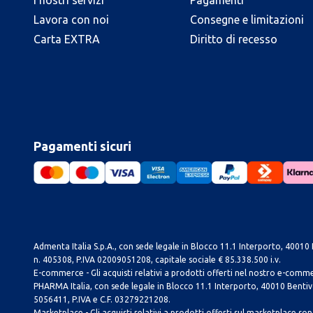
I nostri servizi
Pagamenti
Lavora con noi
Consegne e limitazioni
Carta EXTRA
Diritto di recesso
Pagamenti sicuri
Admenta Italia S.p.A., con sede legale in Blocco 11.1 Interporto, 40010 B
n. 405308, P.IVA 02009051208, capitale sociale € 85.338.500 i.v.
E-commerce - Gli acquisti relativi a prodotti offerti nel nostro e-com
PHARMA Italia, con sede legale in Blocco 11.1 Interporto, 40010 Bentivog
5056411, P.IVA e C.F. 03279221208.
Marketplace - Gli acquisti relativi a prodotti offerti sul marketplace sono 