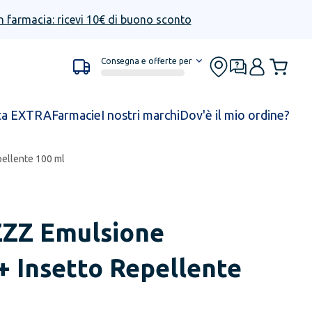
n farmacia: ricevi 10€ di buono sconto
Consegna e offerte per
ta EXTRA
Farmacie
I nostri marchi
Dov'è il mio ordine?
ellente 100 ml
ZZ Emulsione
+ Insetto Repellente