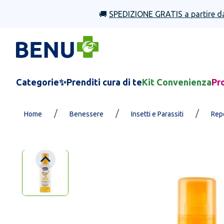
🚚
SPEDIZIONE GRATIS a partire d
Categorie
✨Prenditi cura di te
Kit Convenienza
Pr
/
/
/
Home
Benessere
Insetti e Parassiti
Repe