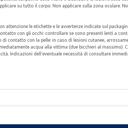
plicare su tutto il corpo. Non applicare sulla zona oculare. Non
 con attenzione le etichette e le avvertenze indicate sul packagi
 contatto con gli occhi: controllare se sono presenti lenti a con
di contatto con la pelle: in caso di lesioni cutanee, arrossam
mmediatamente acqua alla vittima (due bicchieri al massimo). Co
sicità. Indicazioni dell'eventuale necessità di consultare imme