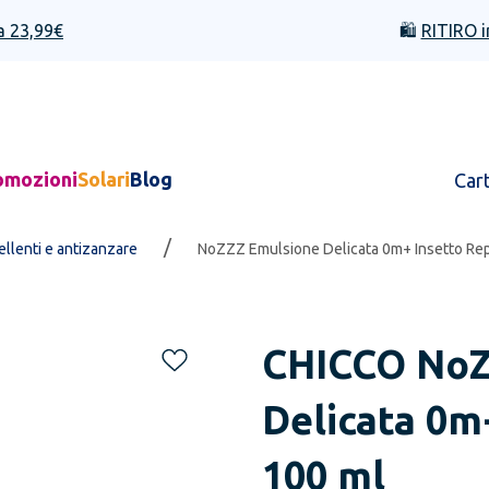
a 23,99€
🛍️
RITIRO i
omozioni
Solari
Blog
Car
/
llenti e antizanzare
NoZZZ Emulsione Delicata 0m+ Insetto Rep
CHICCO
NoZ
Delicata 0m
100 ml