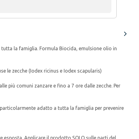
utta la famiglia. Formula Biocida, emulsione olio in
use le zecche (Iodex ricinus e Iodex scapularis)
dalle più comuni zanzare e fino a 7 ore dalle zecche. Per
è particolarmente adatto a tutta la famiglia per prevenire
e esposta. Applicare il prodotto SOLO sulle parti del