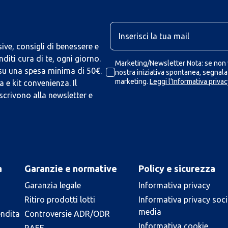
U
ive, consigli di benessere e
iti cura di te, ogni giorno.
Marketing/Newsletter Nota: se non v
 su una spesa minima di 50€.
nostra iniziativa spontanea, segnalaz
marketing.
Leggi l'Informativa privac
 e kit convenienza. Il
scrivono alla newsletter e
a
Garanzie e normative
Policy e sicurezza
Garanzia legale
Informativa privacy
Ritiro prodotti lotti
Informativa privacy soci
media
endita
Controversie ADR/ODR
Informativa cookie