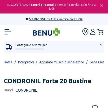
🚤 SCONTI FLASH:
scopri gli sconti
e riempi il carrello! Solo fino al
6/08
🚚
SPEDIZIONE GRATIS a partire da 23,99€
Consegna e offerte per
/
/
/
Home
Integratori
Apparato muscolo scheletrico
Benessere de
CONDRONIL
Forte 20 Bustine
CONDRONIL
Brand: