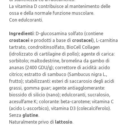
La vitamina D contribuisce al mantenimento delle
ossa e della normale funzione muscolare.
Con edulcoranti.
Ingredienti
: D-glucosamina solfato (contiene
crostacei
e prodotti a base di
crostacei
), L-carnitina
tartrato, condroitinsolfato, BioCell Collagen
(idrolizzato di cartilagine di pollo); agente di carica:
sorbitolo; maltodestrine, bromelina da gambo di
ananas (2400 GDU/g); correttore di acidità: acido
citrico; estratto di sambuco (Sambucus nigra L.,
frutto); stabilizzanti: esteri di saccarosio degli acidi
grassi, gomma guar; agente antiagglomerante:
biossido di silicio (nano); edulcoranti, sucralosio,
acesulfame K; colorante: beta-carotene; vitamina C
(acido L-ascorbico), vitamina D3 (colecalciferolo).
Senza
glutine
.
Naturalmente privo di
lattosio
.