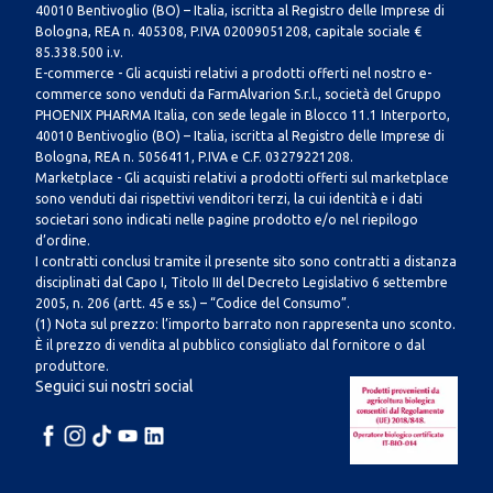
40010 Bentivoglio (BO) – Italia, iscritta al Registro delle Imprese di
Bologna, REA n. 405308, P.IVA 02009051208, capitale sociale €
85.338.500 i.v.
E-commerce - Gli acquisti relativi a prodotti offerti nel nostro e-
commerce sono venduti da FarmAlvarion S.r.l., società del Gruppo
PHOENIX PHARMA Italia, con sede legale in Blocco 11.1 Interporto,
40010 Bentivoglio (BO) – Italia, iscritta al Registro delle Imprese di
Bologna, REA n. 5056411, P.IVA e C.F. 03279221208.
Marketplace - Gli acquisti relativi a prodotti offerti sul marketplace
sono venduti dai rispettivi venditori terzi, la cui identità e i dati
societari sono indicati nelle pagine prodotto e/o nel riepilogo
d’ordine.
I contratti conclusi tramite il presente sito sono contratti a distanza
disciplinati dal Capo I, Titolo III del Decreto Legislativo 6 settembre
2005, n. 206 (artt. 45 e ss.) – “Codice del Consumo”.
(1) Nota sul prezzo: l’importo barrato non rappresenta uno sconto.
È il prezzo di vendita al pubblico consigliato dal fornitore o dal
produttore.
Seguici sui nostri social