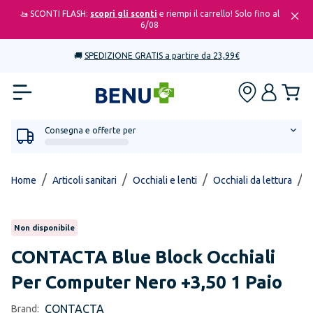
🚤 SCONTI FLASH:
scopri gli sconti
e riempi il carrello! Solo fino al
6/08
🚚
SPEDIZIONE GRATIS a partire da 23,99€
Consegna e offerte per
/
/
/
/
Home
Articoli sanitari
Occhiali e lenti
Occhiali da lettura
B
Non disponibile
CONTACTA
Blue Block Occhiali
Per Computer Nero +3,50 1 Paio
CONTACTA
Brand: