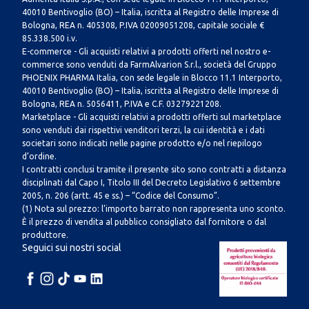
40010 Bentivoglio (BO) – Italia, iscritta al Registro delle Imprese di
Bologna, REA n. 405308, P.IVA 02009051208, capitale sociale €
85.338.500 i.v.
E-commerce - Gli acquisti relativi a prodotti offerti nel nostro e-
commerce sono venduti da FarmAlvarion S.r.l., società del Gruppo
PHOENIX PHARMA Italia, con sede legale in Blocco 11.1 Interporto,
40010 Bentivoglio (BO) – Italia, iscritta al Registro delle Imprese di
Bologna, REA n. 5056411, P.IVA e C.F. 03279221208.
Marketplace - Gli acquisti relativi a prodotti offerti sul marketplace
sono venduti dai rispettivi venditori terzi, la cui identità e i dati
societari sono indicati nelle pagine prodotto e/o nel riepilogo
d’ordine.
I contratti conclusi tramite il presente sito sono contratti a distanza
disciplinati dal Capo I, Titolo III del Decreto Legislativo 6 settembre
2005, n. 206 (artt. 45 e ss.) – “Codice del Consumo”.
(1) Nota sul prezzo: l’importo barrato non rappresenta uno sconto.
È il prezzo di vendita al pubblico consigliato dal fornitore o dal
produttore.
Seguici sui nostri social