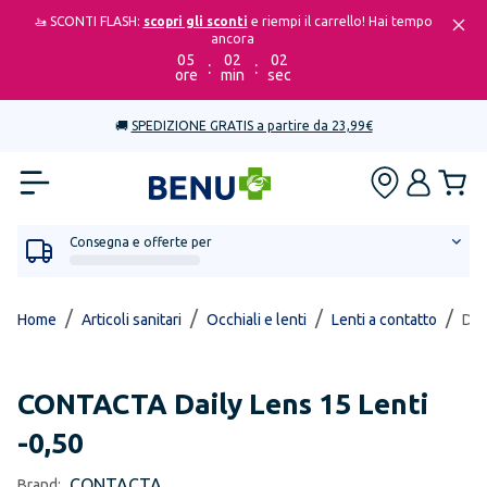
🚤 SCONTI FLASH:
scopri gli sconti
e riempi il carrello! Hai tempo
ancora
05
02
02
:
:
ore
min
sec
🚚
SPEDIZIONE GRATIS a partire da 23,99€
Consegna e offerte per
/
/
/
/
Home
Articoli sanitari
Occhiali e lenti
Lenti a contatto
Dai
CONTACTA
Daily Lens 15 Lenti
-0,50
CONTACTA
Brand: