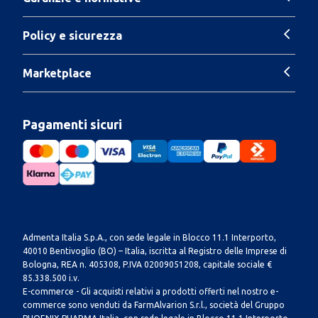
Policy e sicurezza
Marketplace
Pagamenti sicuri
Admenta Italia S.p.A., con sede legale in Blocco 11.1 Interporto,
40010 Bentivoglio (BO) – Italia, iscritta al Registro delle Imprese di
Bologna, REA n. 405308, P.IVA 02009051208, capitale sociale €
85.338.500 i.v.
E-commerce - Gli acquisti relativi a prodotti offerti nel nostro e-
commerce sono venduti da FarmAlvarion S.r.l., società del Gruppo