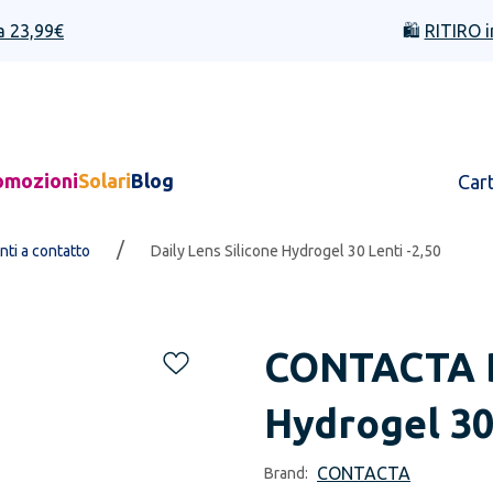
a 23,99€
🛍️
RITIRO i
omozioni
Solari
Blog
Car
/
nti a contatto
Daily Lens Silicone Hydrogel 30 Lenti -2,50
CONTACTA
Hydrogel 30 
CONTACTA
Brand: