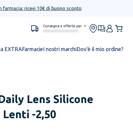
n farmacia: ricevi 10€ di buono sconto
Consegna e offerte per
ta EXTRA
Farmacie
I nostri marchi
Dov'è il mio ordine?
Daily Lens Silicone
Lenti -2,50