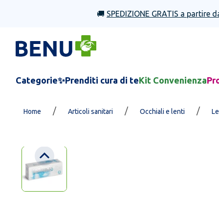
🚚
SPEDIZIONE GRATIS a partire d
Categorie
✨Prenditi cura di te
Kit Convenienza
Pr
/
/
/
Home
Articoli sanitari
Occhiali e lenti
Le