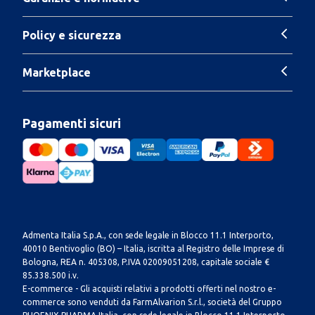
Policy e sicurezza
Marketplace
Pagamenti sicuri
Admenta Italia S.p.A., con sede legale in Blocco 11.1 Interporto,
40010 Bentivoglio (BO) – Italia, iscritta al Registro delle Imprese di
Bologna, REA n. 405308, P.IVA 02009051208, capitale sociale €
85.338.500 i.v.
E-commerce - Gli acquisti relativi a prodotti offerti nel nostro e-
commerce sono venduti da FarmAlvarion S.r.l., società del Gruppo