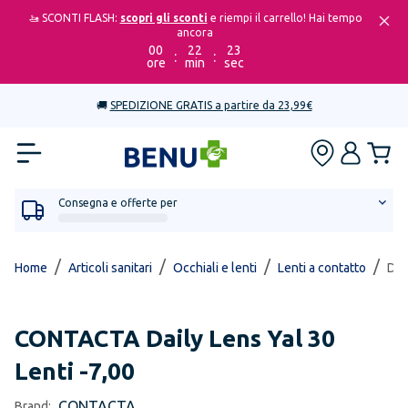
🚤 SCONTI FLASH:
scopri gli sconti
e riempi il carrello! Hai tempo
ancora
00
22
23
:
:
ore
min
sec
🚚
SPEDIZIONE GRATIS a partire da 23,99€
Consegna e offerte per
/
/
/
/
Home
Articoli sanitari
Occhiali e lenti
Lenti a contatto
Dai
CONTACTA
Daily Lens Yal 30
Lenti -7,00
CONTACTA
Brand: