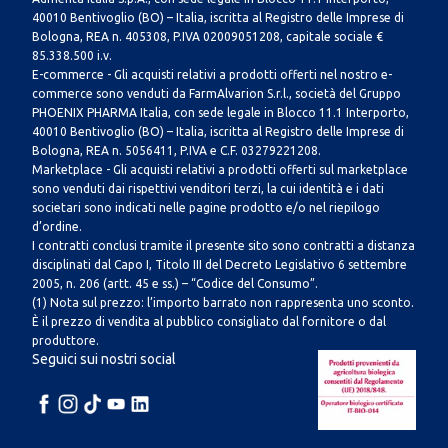
40010 Bentivoglio (BO) – Italia, iscritta al Registro delle Imprese di
Bologna, REA n. 405308, P.IVA 02009051208, capitale sociale €
85.338.500 i.v.
E-commerce - Gli acquisti relativi a prodotti offerti nel nostro e-
commerce sono venduti da FarmAlvarion S.r.l., società del Gruppo
PHOENIX PHARMA Italia, con sede legale in Blocco 11.1 Interporto,
40010 Bentivoglio (BO) – Italia, iscritta al Registro delle Imprese di
Bologna, REA n. 5056411, P.IVA e C.F. 03279221208.
Marketplace - Gli acquisti relativi a prodotti offerti sul marketplace
sono venduti dai rispettivi venditori terzi, la cui identità e i dati
societari sono indicati nelle pagine prodotto e/o nel riepilogo
d’ordine.
I contratti conclusi tramite il presente sito sono contratti a distanza
disciplinati dal Capo I, Titolo III del Decreto Legislativo 6 settembre
2005, n. 206 (artt. 45 e ss.) – “Codice del Consumo”.
(1) Nota sul prezzo: l’importo barrato non rappresenta uno sconto.
È il prezzo di vendita al pubblico consigliato dal fornitore o dal
produttore.
Seguici sui nostri social