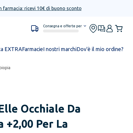
n farmacia: ricevi 10€ di buono sconto
Consegna e offerte per
ta EXTRA
Farmacie
I nostri marchi
Dov'è il mio ordine?
biopia
Elle Occhiale Da
a +2,00 Per La