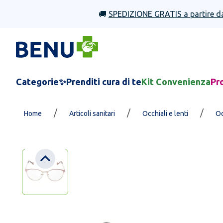
🚚
SPEDIZIONE GRATIS a partire d
Categorie
✨Prenditi cura di te
Kit Convenienza
Pr
/
/
/
Home
Articoli sanitari
Occhiali e lenti
Oc