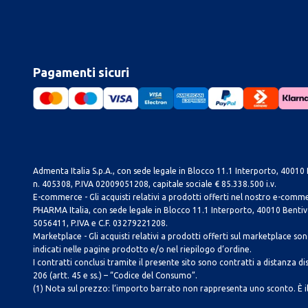
Pagamenti sicuri
Admenta Italia S.p.A., con sede legale in Blocco 11.1 Interporto, 40010 B
n. 405308, P.IVA 02009051208, capitale sociale € 85.338.500 i.v.
E-commerce - Gli acquisti relativi a prodotti offerti nel nostro e-com
PHARMA Italia, con sede legale in Blocco 11.1 Interporto, 40010 Bentivog
5056411, P.IVA e C.F. 03279221208.
Marketplace - Gli acquisti relativi a prodotti offerti sul marketplace sono 
indicati nelle pagine prodotto e/o nel riepilogo d’ordine.
I contratti conclusi tramite il presente sito sono contratti a distanza dis
206 (artt. 45 e ss.) – “Codice del Consumo”.
(1) Nota sul prezzo: l’importo barrato non rappresenta uno sconto. È il