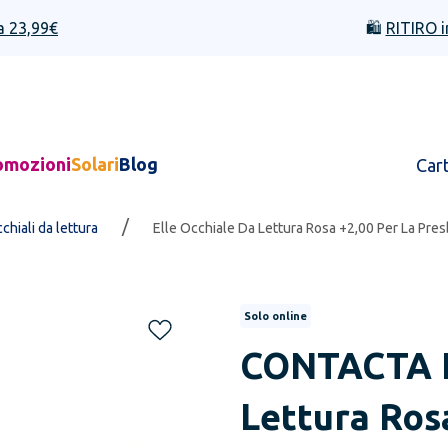
a 23,99€
🛍️
RITIRO i
omozioni
Solari
Blog
Car
/
chiali da lettura
Elle Occhiale Da Lettura Rosa +2,00 Per La Pres
Solo online
CONTACTA
Lettura Ros