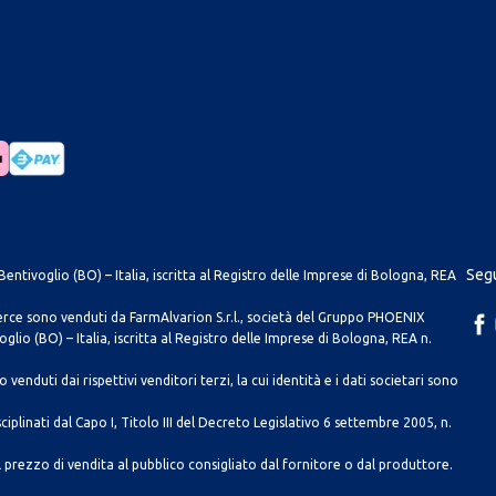
Segu
entivoglio (BO) – Italia, iscritta al Registro delle Imprese di Bologna, REA
merce sono venduti da FarmAlvarion S.r.l., società del Gruppo PHOENIX
lio (BO) – Italia, iscritta al Registro delle Imprese di Bologna, REA n.
venduti dai rispettivi venditori terzi, la cui identità e i dati societari sono
ciplinati dal Capo I, Titolo III del Decreto Legislativo 6 settembre 2005, n.
 prezzo di vendita al pubblico consigliato dal fornitore o dal produttore.