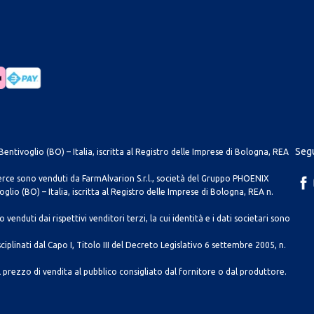
Segu
entivoglio (BO) – Italia, iscritta al Registro delle Imprese di Bologna, REA
merce sono venduti da FarmAlvarion S.r.l., società del Gruppo PHOENIX
lio (BO) – Italia, iscritta al Registro delle Imprese di Bologna, REA n.
venduti dai rispettivi venditori terzi, la cui identità e i dati societari sono
ciplinati dal Capo I, Titolo III del Decreto Legislativo 6 settembre 2005, n.
 prezzo di vendita al pubblico consigliato dal fornitore o dal produttore.