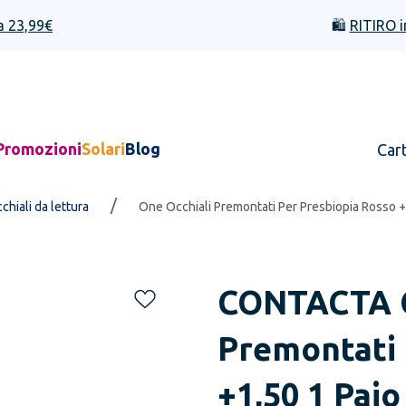
a 23,99€
🛍️
RITIRO i
Promozioni
Solari
Blog
Car
/
chiali da lettura
One Occhiali Premontati Per Presbiopia Rosso +
CONTACTA
Premontati 
+1,50 1 Paio