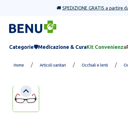
🚚
SPEDIZIONE GRATIS a partire d
Categorie
🛡️Medicazione & Cura
Kit Convenienza
/
/
/
Home
Articoli sanitari
Occhiali e lenti
Oc