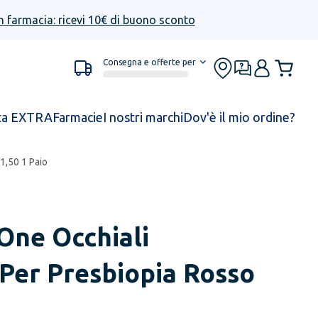
n farmacia: ricevi 10€ di buono sconto
Consegna e offerte per
ta EXTRA
Farmacie
I nostri marchi
Dov'è il mio ordine?
1,50 1 Paio
One Occhiali
Per Presbiopia Rosso