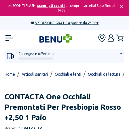
🚤 SCONTI FLASH:
scopri gli sconti
e riempi il carrello! Solo fino al
6/08
🚚
SPEDIZIONE GRATIS a partire da 23,99€
Consegna e offerte per
/
/
/
/
Home
Articoli sanitari
Occhiali e lenti
Occhiali da lettura
O
CONTACTA
One Occhiali
Premontati Per Presbiopia Rosso
+2,50 1 Paio
CONTACTA
Brand: