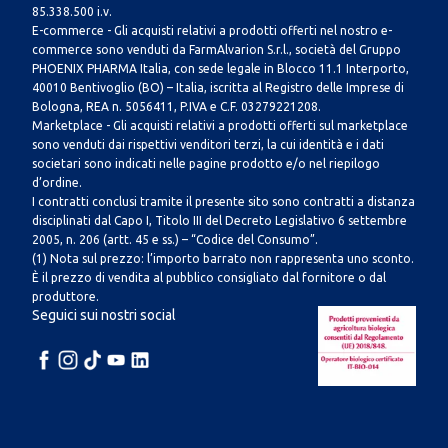
85.338.500 i.v.
E-commerce - Gli acquisti relativi a prodotti offerti nel nostro e-
commerce sono venduti da FarmAlvarion S.r.l., società del Gruppo
PHOENIX PHARMA Italia, con sede legale in Blocco 11.1 Interporto,
40010 Bentivoglio (BO) – Italia, iscritta al Registro delle Imprese di
Bologna, REA n. 5056411, P.IVA e C.F. 03279221208.
Marketplace - Gli acquisti relativi a prodotti offerti sul marketplace
sono venduti dai rispettivi venditori terzi, la cui identità e i dati
societari sono indicati nelle pagine prodotto e/o nel riepilogo
d’ordine.
I contratti conclusi tramite il presente sito sono contratti a distanza
disciplinati dal Capo I, Titolo III del Decreto Legislativo 6 settembre
2005, n. 206 (artt. 45 e ss.) – “Codice del Consumo”.
(1) Nota sul prezzo: l’importo barrato non rappresenta uno sconto.
È il prezzo di vendita al pubblico consigliato dal fornitore o dal
produttore.
Seguici sui nostri social