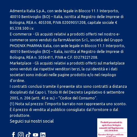
Admenta Italia S.p.A., con sede legale in Blocco 11.1 Interporto,
40010 Bentivoglio (BO) – Italia, iscritta al Registro delle Imprese di
Bologna, REA n. 405308, P.IVA 02009051208, capitale sociale €
85.338.500 i.v.
E-commerce - Gli acquisti relativi a prodotti offerti nel nostro e-
commerce sono venduti da FarmAlvarion S.r.l., società del Gruppo
PHOENIX PHARMA Italia, con sede legale in Blocco 11.1 Interporto,
40010 Bentivoglio (BO) – Italia, iscritta al Registro delle Imprese di
Bologna, REA n. 5056411, P.IVA e C.F. 03279221208.
Marketplace - Gli acquisti relativi a prodotti offerti sul marketplace
sono venduti dai rispettivi venditori terzi, la cui identità e i dati
societari sono indicati nelle pagine prodotto e/o nel riepilogo
d’ordine.
I contratti conclusi tramite il presente sito sono contratti a distanza
disciplinati dal Capo I, Titolo III del Decreto Legislativo 6 settembre
2005, n. 206 (artt. 45 e ss.) – “Codice del Consumo”.
(1) Nota sul prezzo: l’importo barrato non rappresenta uno sconto.
È il prezzo di vendita al pubblico consigliato dal fornitore o dal
produttore.
Seguici sui nostri social