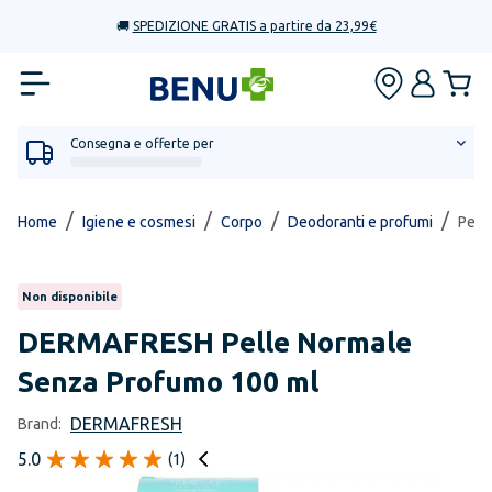
🚚
SPEDIZIONE GRATIS a partire da 23,99€
Consegna e offerte per
/
/
/
/
Home
Igiene e cosmesi
Corpo
Deodoranti e profumi
Pell
Non disponibile
DERMAFRESH
Pelle Normale
Senza Profumo 100 ml
DERMAFRESH
Brand:
5.0
(
1
)