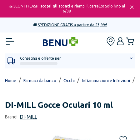
🚤 SCONTI FLASH:
scopri gli sconti
e riempi il carrello! Solo fino al
6/08
🚚
SPEDIZIONE GRATIS a partire da 23,99€
Consegna e offerte per
/
/
/
/
Home
Farmaci da banco
Occhi
Infiammazioni e Infezioni
G
DI-MILL
Gocce Oculari 10 ml
DI-MILL
Brand: