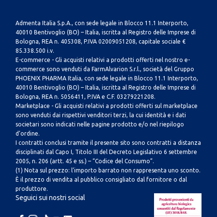
Admenta Italia S.p.A., con sede legale in Blocco 11.1 Interporto,
40010 Bentivoglio (BO) – Italia, iscritta al Registro delle Imprese di
Bologna, REA n. 405308, P.IVA 02009051208, capitale sociale €
85.338.500 i.v.
E-commerce - Gli acquisti relativi a prodotti offerti nel nostro e-
commerce sono venduti da FarmAlvarion S.r.l., società del Gruppo
PHOENIX PHARMA Italia, con sede legale in Blocco 11.1 Interporto,
40010 Bentivoglio (BO) – Italia, iscritta al Registro delle Imprese di
Bologna, REA n. 5056411, P.IVA e C.F. 03279221208.
Marketplace - Gli acquisti relativi a prodotti offerti sul marketplace
sono venduti dai rispettivi venditori terzi, la cui identità e i dati
societari sono indicati nelle pagine prodotto e/o nel riepilogo
d’ordine.
I contratti conclusi tramite il presente sito sono contratti a distanza
disciplinati dal Capo I, Titolo III del Decreto Legislativo 6 settembre
2005, n. 206 (artt. 45 e ss.) – “Codice del Consumo”.
(1) Nota sul prezzo: l’importo barrato non rappresenta uno sconto.
È il prezzo di vendita al pubblico consigliato dal fornitore o dal
produttore.
Seguici sui nostri social