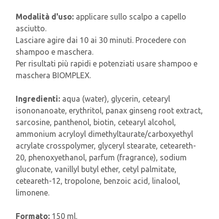
Modalità d'uso:
applicare sullo scalpo a capello
asciutto.
Lasciare agire dai 10 ai 30 minuti. Procedere con
shampoo e maschera.
Per risultati più rapidi e potenziati usare shampoo e
maschera BIOMPLEX.
Ingredienti:
aqua (water), glycerin, cetearyl
isononanoate, erythritol, panax ginseng root extract,
sarcosine, panthenol, biotin, cetearyl alcohol,
ammonium acryloyl dimethyltaurate/carboxyethyl
acrylate crosspolymer, glyceryl stearate, ceteareth-
20, phenoxyethanol, parfum (fragrance), sodium
gluconate, vanillyl butyl ether, cetyl palmitate,
ceteareth-12, tropolone, benzoic acid, linalool,
limonene.
Formato:
150 ml.