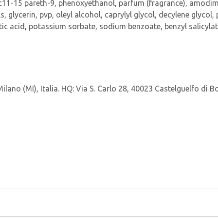
 c11-15 pareth-9, phenoxyethanol, parfum (fragrance), amod
s, glycerin, pvp, oleyl alcohol, caprylyl glycol, decylene glyco
tic acid, potassium sorbate, sodium benzoate, benzyl salicylat
ano (MI), Italia. HQ: Via S. Carlo 28, 40023 Castelguelfo di Bol