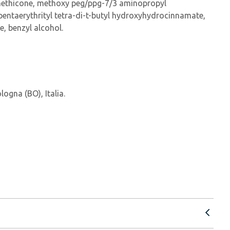
imethicone, methoxy peg/ppg-7/3 aminopropyl
l, pentaerythrityl tetra-di-t-butyl hydroxyhydrocinnamate,
e, benzyl alcohol.
ogna (BO), Italia.