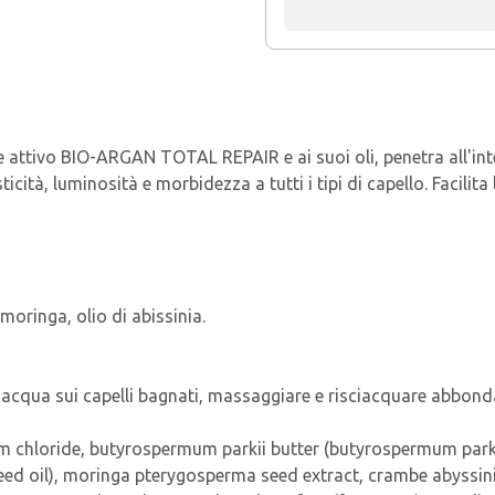
e attivo BIO-ARGAN TOTAL REPAIR e ai suoi oli, penetra all'in
sticità, luminosità e morbidezza a tutti i tipi di capello. Facilita
i moringa, olio di abissinia.
n acqua sui capelli bagnati, massaggiare e risciacquare abbon
m chloride, butyrospermum parkii butter (butyrospermum parkii 
eed oil), moringa pterygosperma seed extract, crambe abyssinic