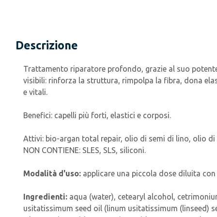
Descrizione
Trattamento riparatore profondo, grazie al suo potent
visibili: rinforza la struttura, rimpolpa la fibra, dona ela
e vitali.
Benefici: capelli più forti, elastici e corposi.
Attivi: bio-argan total repair, olio di semi di lino, olio d
NON CONTIENE: SLES, SLS, siliconi.
Modalità d'uso:
applicare una piccola dose diluita co
Ingredienti:
aqua (water), cetearyl alcohol, cetrimoniu
usitatissimum seed oil (linum usitatissimum (linseed) s