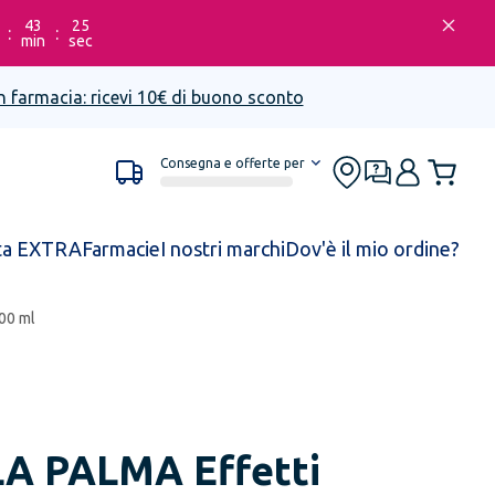
43
25
:
:
min
sec
n farmacia: ricevi 10€ di buono sconto
Consegna e offerte per
ta EXTRA
Farmacie
I nostri marchi
Dov'è il mio ordine?
200 ml
LA PALMA
Effetti