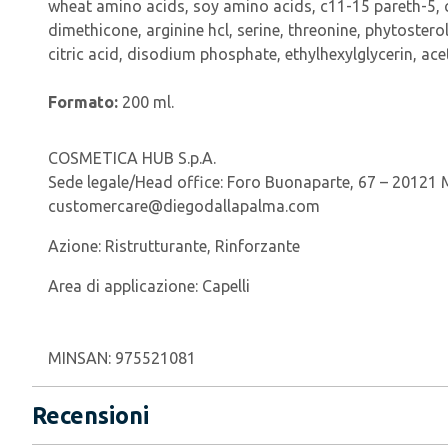
wheat amino acids, soy amino acids, c11-15 pareth-5,
dimethicone, arginine hcl, serine, threonine, phytosterol
citric acid, disodium phosphate, ethylhexylglycerin, ace
Formato:
200 ml.
COSMETICA HUB S.p.A.
Sede legale/Head office: Foro Buonaparte, 67 – 20121 Mil
customercare@diegodallapalma.com
Azione:
Ristrutturante, Rinforzante
Area di applicazione:
Capelli
MINSAN:
975521081
Recensioni