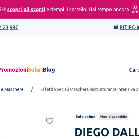
03
SH:
scopri gli sconti
e riempi il carrello! Hai tempo ancora
ore
a 23,99€
🛍️
RITIRO i
Promozioni
Solari
Blog
Car
/
 e Maschere
Effetti Speciali Maschera Ristrutturante Intensiva 
Solo online
Non disponibile
DIEGO DAL