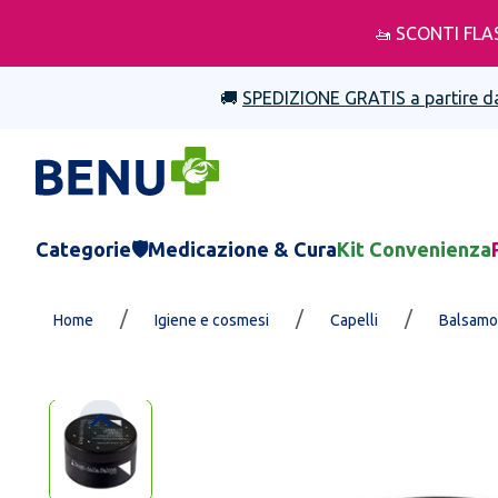
🚤 SCONTI FLA
🚚
SPEDIZIONE GRATIS a partire d
Categorie
🛡️Medicazione & Cura
Kit Convenienza
/
/
/
Home
Igiene e cosmesi
Capelli
Balsamo