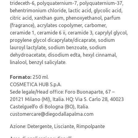
trideceth-6, polyquaternium-7, polyquaternium-37,
behentrimonium chloride, lactic acid, glycolic acid,
citric acid, xanthan gum, phenoxyethanol, parfum
(fragrance), acrylates copolymer, carbomer,
ceramide 1, ceramide 6 ii, ceramide 3, caprylyl glycol,
propylene glycol dicaprylate/dicaprate, sodium
lauroyl lactylate, sodium benzoate, sodium
dehydroacetate, disodium edta, hexyl cinnamal,
linalool, benzyl salicylate.
Formato:
250 ml.
COSMETICA HUB S.p.A.
Sede legale/Head office: Foro Buonaparte, 67 –
20121 Milano (MI), Italia. HQ: Via S. Carlo 28, 40023
Castelguelfo di Bologna (BO), Italia.
customercare@diegodallapalma.com
Azione:
Detergente, Lisciante, Rimpolpante