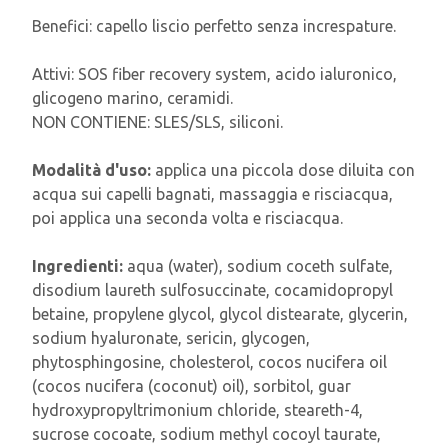
Benefici: capello liscio perfetto senza increspature.
Attivi: SOS fiber recovery system, acido ialuronico,
glicogeno marino, ceramidi.
NON CONTIENE: SLES/SLS, siliconi.
Modalità d'uso:
applica una piccola dose diluita con
acqua sui capelli bagnati, massaggia e risciacqua,
poi applica una seconda volta e risciacqua.
Ingredienti:
aqua (water), sodium coceth sulfate,
disodium laureth sulfosuccinate, cocamidopropyl
betaine, propylene glycol, glycol distearate, glycerin,
sodium hyaluronate, sericin, glycogen,
phytosphingosine, cholesterol, cocos nucifera oil
(cocos nucifera (coconut) oil), sorbitol, guar
hydroxypropyltrimonium chloride, steareth-4,
sucrose cocoate, sodium methyl cocoyl taurate,