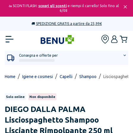
🚤 SCONTI FLASH:
scopri gli sconti
e riempi il carrello! Solo fino al
6/08
🚚
SPEDIZIONE GRATIS a partire da 23,99€
Consegna e offerte per
/
/
/
/
Home
Igiene e cosmesi
Capelli
Shampoo
Lisciospaghetto
Solo online
Non disponibile
DIEGO DALLA PALMA
Lisciospaghetto Shampoo
Lisciante Rimpolpante 250 ml