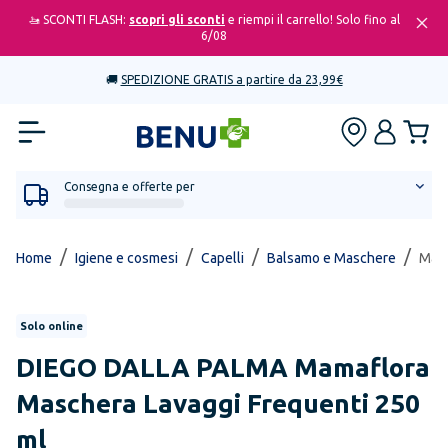
🚤 SCONTI FLASH:
scopri gli sconti
e riempi il carrello! Solo fino al
6/08
🚚
SPEDIZIONE GRATIS a partire da 23,99€
Consegna e offerte per
/
/
/
/
Home
Igiene e cosmesi
Capelli
Balsamo e Maschere
Mama
Solo online
DIEGO DALLA PALMA
Mamaflora
Maschera Lavaggi Frequenti 250
ml