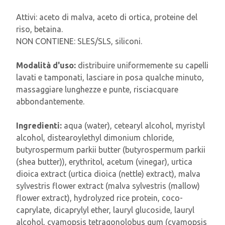
Attivi: aceto di malva, aceto di ortica, proteine del
riso, betaina.
NON CONTIENE: SLES/SLS, siliconi.
Modalità d'uso:
distribuire uniformemente su capelli
lavati e tamponati, lasciare in posa qualche minuto,
massaggiare lunghezze e punte, risciacquare
abbondantemente.
Ingredienti:
aqua (water), cetearyl alcohol, myristyl
alcohol, distearoylethyl dimonium chloride,
butyrospermum parkii butter (butyrospermum parkii
(shea butter)), erythritol, acetum (vinegar), urtica
dioica extract (urtica dioica (nettle) extract), malva
sylvestris flower extract (malva sylvestris (mallow)
flower extract), hydrolyzed rice protein, coco-
caprylate, dicaprylyl ether, lauryl glucoside, lauryl
alcohol, cyamopsis tetragonolobus gum (cyamopsis