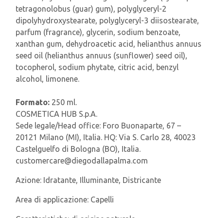
tetragonolobus (guar) gum), polyglyceryl-2
dipolyhydroxystearate, polyglyceryl-3 diisostearate,
parfum (fragrance), glycerin, sodium benzoate,
xanthan gum, dehydroacetic acid, helianthus annuus
seed oil (helianthus annuus (sunflower) seed oil),
tocopherol, sodium phytate, citric acid, benzyl
alcohol, limonene.
Formato:
250 ml.
COSMETICA HUB S.p.A.
Sede legale/Head office: Foro Buonaparte, 67 –
20121 Milano (MI), Italia. HQ: Via S. Carlo 28, 40023
Castelguelfo di Bologna (BO), Italia.
customercare@diegodallapalma.com
Azione:
Idratante, Illuminante, Districante
Area di applicazione:
Capelli