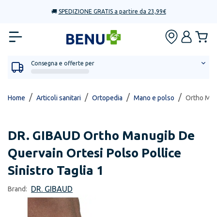
🚚
SPEDIZIONE GRATIS a partire da 23,99€
Consegna e offerte per
/
/
/
/
Home
Articoli sanitari
Ortopedia
Mano e polso
Ortho Manu
DR. GIBAUD
Ortho Manugib De
Quervain Ortesi Polso Pollice
Sinistro Taglia 1
DR. GIBAUD
Brand: