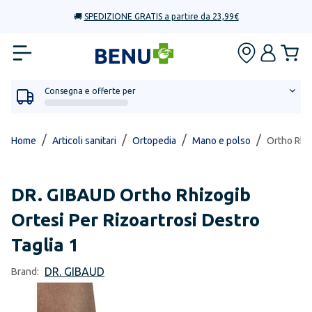
🚚
SPEDIZIONE GRATIS a partire da 23,99€
Consegna e offerte per
/
/
/
/
Home
Articoli sanitari
Ortopedia
Mano e polso
Ortho Rhiz
DR. GIBAUD
Ortho Rhizogib
Ortesi Per Rizoartrosi Destro
Taglia 1
DR. GIBAUD
Brand: