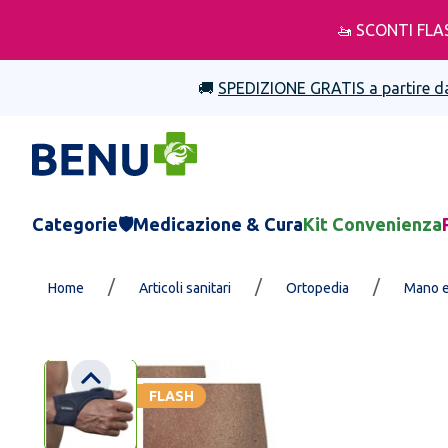
🚤 SCONTI FLA
🚚
SPEDIZIONE GRATIS a partire d
Categorie
🛡️Medicazione & Cura
Kit Convenienza
/
/
/
Home
Articoli sanitari
Ortopedia
Mano e
FLASH