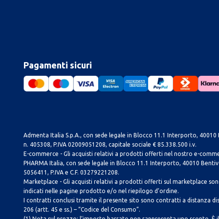
Pagamenti sicuri
Admenta Italia S.p.A., con sede legale in Blocco 11.1 Interporto, 40010 B
n. 405308, P.IVA 02009051208, capitale sociale € 85.338.500 i.v.
E-commerce - Gli acquisti relativi a prodotti offerti nel nostro e-com
PHARMA Italia, con sede legale in Blocco 11.1 Interporto, 40010 Bentivog
5056411, P.IVA e C.F. 03279221208.
Marketplace - Gli acquisti relativi a prodotti offerti sul marketplace sono 
indicati nelle pagine prodotto e/o nel riepilogo d’ordine.
I contratti conclusi tramite il presente sito sono contratti a distanza dis
206 (artt. 45 e ss.) – “Codice del Consumo”.
(1) Nota sul prezzo: l’importo barrato non rappresenta uno sconto. È il