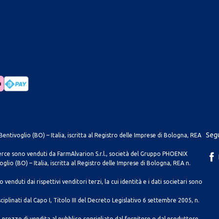
Segu
entivoglio (BO) – Italia, iscritta al Registro delle Imprese di Bologna, REA
merce sono venduti da FarmAlvarion S.r.l., società del Gruppo PHOENIX
lio (BO) – Italia, iscritta al Registro delle Imprese di Bologna, REA n.
venduti dai rispettivi venditori terzi, la cui identità e i dati societari sono
ciplinati dal Capo I, Titolo III del Decreto Legislativo 6 settembre 2005, n.
 prezzo di vendita al pubblico consigliato dal fornitore o dal produttore.