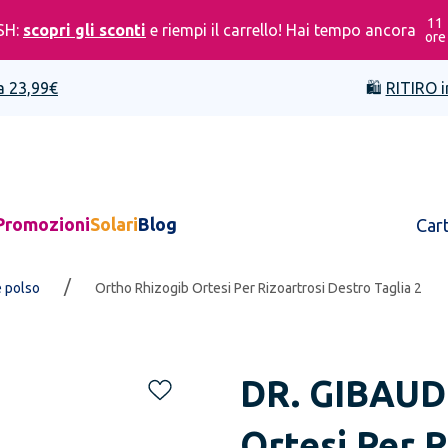
11
SH:
scopri gli sconti
e riempi il carrello! Hai tempo ancora
ore
a 23,99€
🛍️
RITIRO i
Promozioni
Solari
Blog
Car
/
 polso
Ortho Rhizogib Ortesi Per Rizoartrosi Destro Taglia 2
DR. GIBAUD
Ortesi Per R