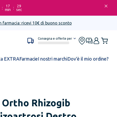
17
29
:
:
min
sec
n farmacia: ricevi 10€ di buono sconto
Consegna e offerte per
ta EXTRA
Farmacie
I nostri marchi
Dov'è il mio ordine?
Ortho Rhizogib
izoartrosi Destro