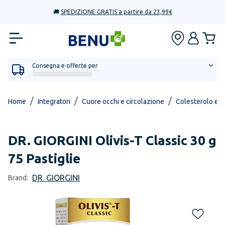
🚚
SPEDIZIONE GRATIS a partire da 23,99€
Consegna e offerte per
/
/
/
Home
Integratori
Cuore occhi e circolazione
Colesterolo e tr
DR. GIORGINI
Olivis-T Classic 30 g
75 Pastiglie
DR. GIORGINI
Brand: