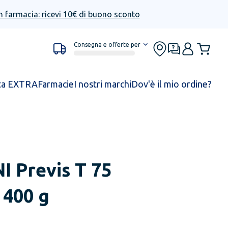
n farmacia: ricevi 10€ di buono sconto
Consegna e offerte per
ta EXTRA
Farmacie
I nostri marchi
Dov'è il mio ordine?
NI
Previs T 75
 400 g