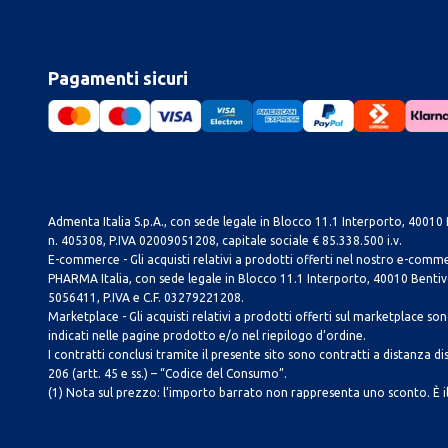
Pagamenti sicuri
Admenta Italia S.p.A., con sede legale in Blocco 11.1 Interporto, 40010 B
n. 405308, P.IVA 02009051208, capitale sociale € 85.338.500 i.v.
E-commerce - Gli acquisti relativi a prodotti offerti nel nostro e-com
PHARMA Italia, con sede legale in Blocco 11.1 Interporto, 40010 Bentivog
5056411, P.IVA e C.F. 03279221208.
Marketplace - Gli acquisti relativi a prodotti offerti sul marketplace sono 
indicati nelle pagine prodotto e/o nel riepilogo d’ordine.
I contratti conclusi tramite il presente sito sono contratti a distanza dis
206 (artt. 45 e ss.) – “Codice del Consumo”.
(1) Nota sul prezzo: l’importo barrato non rappresenta uno sconto. È il