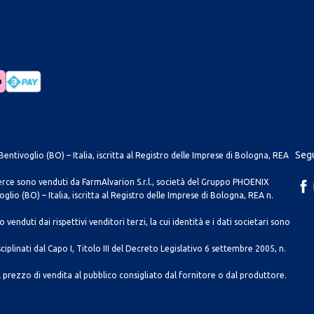
Segu
entivoglio (BO) – Italia, iscritta al Registro delle Imprese di Bologna, REA
merce sono venduti da FarmAlvarion S.r.l., società del Gruppo PHOENIX
lio (BO) – Italia, iscritta al Registro delle Imprese di Bologna, REA n.
venduti dai rispettivi venditori terzi, la cui identità e i dati societari sono
ciplinati dal Capo I, Titolo III del Decreto Legislativo 6 settembre 2005, n.
 prezzo di vendita al pubblico consigliato dal fornitore o dal produttore.