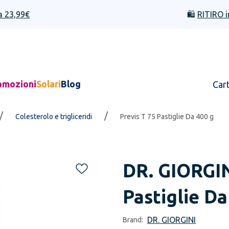
a 23,99€
🛍️
RITIRO i
omozioni
Solari
Blog
Car
/
/
Colesterolo e trigliceridi
Previs T 75 Pastiglie Da 400 g
DR. GIORGI
Pastiglie Da
DR. GIORGINI
Brand: