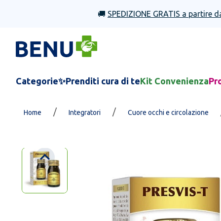
🚚
SPEDIZIONE GRATIS a partire d
Categorie
✨Prenditi cura di te
Kit Convenienza
Pr
/
/
Home
Integratori
Cuore occhi e circolazione