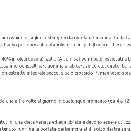
biancospino e l’aglio sostengono la regolare funzionalità dell’a
, l’aglio promuove il metabolismo dei lipidi (trigliceridi e coles
o al 40% in oleuropeina), aglio (Allium sativum) bulbi essiccati
llulosa microcristallina*, gomma arabica*, zinco gluconato, bor
iori estratto integrale secco, silicio biossido**, magnesio stea
ie da una a tre volte al giorno in qualunque momento (da 4 a 12 p
ituti di una dieta variata ed equilibrata e devono essere utilizz
enuto fuori dalla portata dei bambini al di sotto dei tre anni 