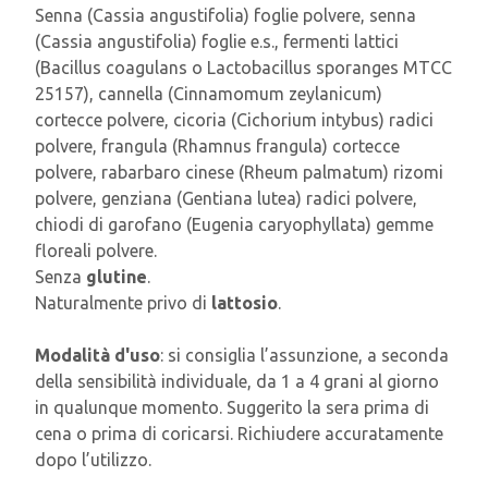
Senna (Cassia angustifolia) foglie polvere, senna
(Cassia angustifolia) foglie e.s., fermenti lattici
(Bacillus coagulans o Lactobacillus sporanges MTCC
25157), cannella (Cinnamomum zeylanicum)
cortecce polvere, cicoria (Cichorium intybus) radici
polvere, frangula (Rhamnus frangula) cortecce
polvere, rabarbaro cinese (Rheum palmatum) rizomi
polvere, genziana (Gentiana lutea) radici polvere,
chiodi di garofano (Eugenia caryophyllata) gemme
floreali polvere.
Senza
glutine
.
Naturalmente privo di
lattosio
.
Modalità d'uso
: si consiglia l’assunzione, a seconda
della sensibilità individuale, da 1 a 4 grani al giorno
in qualunque momento. Suggerito la sera prima di
cena o prima di coricarsi. Richiudere accuratamente
dopo l’utilizzo.