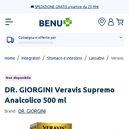
🚚
SPEDIZIONE GRATIS a partire da 23,99€
Consegna e offerte per
/
/
/
/
Home
Integratori
Stomaco e intestino
Lassativi
Veravis S
Non disponibile
DR. GIORGINI
Veravis Supremo
Analcolico 500 ml
DR. GIORGINI
Brand: