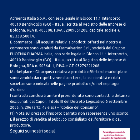
Admenta Italia S.p.A., con sede legale in Blocco 11.1 Interporto,
40010 Bentivoglio (BO) – Italia, iscritta al Registro delle Imprese di
Bologna, REA n. 405308, P.IVA 02009051208, capitale sociale €
85.338.500 i.v.
E-commerce - Gli acquisti relativi a prodotti offerti nel nostro e-
commerce sono venduti da FarmAlvarion S.r.l., società del Gruppo
PHOENIX PHARMA Italia, con sede legale in Blocco 11.1 Interporto,
40010 Bentivoglio (BO) – Italia, iscritta al Registro delle Imprese di
Bologna, REA n. 5056411, P.IVA e C.F. 03279221208.
Marketplace - Gli acquisti relativi a prodotti offerti sul marketplace
sono venduti dai rispettivi venditori terzi, la cui identità e i dati
societari sono indicati nelle pagine prodotto e/o nel riepilogo
d’ordine.
I contratti conclusi tramite il presente sito sono contratti a distanza
disciplinati dal Capo I, Titolo III del Decreto Legislativo 6 settembre
2005, n. 206 (artt. 45 e ss.) – “Codice del Consumo”.
(1) Nota sul prezzo: l’importo barrato non rappresenta uno sconto.
È il prezzo di vendita al pubblico consigliato dal fornitore o dal
produttore.
Seguici sui nostri social