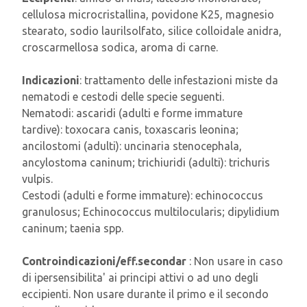
cellulosa microcristallina, povidone K25, magnesio
stearato, sodio laurilsolfato, silice colloidale anidra,
croscarmellosa sodica, aroma di carne.
Indicazioni
: trattamento delle infestazioni miste da
nematodi e cestodi delle specie seguenti.
Nematodi: ascaridi (adulti e forme immature
tardive): toxocara canis, toxascaris leonina;
ancilostomi (adulti): uncinaria stenocephala,
ancylostoma caninum; trichiuridi (adulti): trichuris
vulpis.
Cestodi (adulti e forme immature): echinococcus
granulosus; Echinococcus multilocularis; dipylidium
caninum; taenia spp.
Controindicazioni/eff.secondar
: Non usare in caso
di ipersensibilita' ai principi attivi o ad uno degli
eccipienti. Non usare durante il primo e il secondo