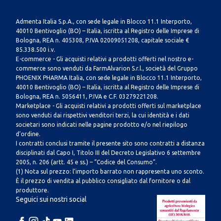
Admenta Italia S.p.A., con sede legale in Blocco 11.1 Interporto,
40010 Bentivoglio (BO) – Italia, iscritta al Registro delle Imprese di
Bologna, REA n. 405308, P.IVA 02009051208, capitale sociale €
85.338.500 i.v.
E-commerce - Gli acquisti relativi a prodotti offerti nel nostro e-
commerce sono venduti da FarmAlvarion S.r.l., società del Gruppo
PHOENIX PHARMA Italia, con sede legale in Blocco 11.1 Interporto,
40010 Bentivoglio (BO) – Italia, iscritta al Registro delle Imprese di
Bologna, REA n. 5056411, P.IVA e C.F. 03279221208.
Marketplace - Gli acquisti relativi a prodotti offerti sul marketplace
sono venduti dai rispettivi venditori terzi, la cui identità e i dati
societari sono indicati nelle pagine prodotto e/o nel riepilogo
d’ordine.
I contratti conclusi tramite il presente sito sono contratti a distanza
disciplinati dal Capo I, Titolo III del Decreto Legislativo 6 settembre
2005, n. 206 (artt. 45 e ss.) – “Codice del Consumo”.
(1) Nota sul prezzo: l’importo barrato non rappresenta uno sconto.
È il prezzo di vendita al pubblico consigliato dal fornitore o dal
produttore.
Seguici sui nostri social