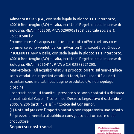
Admenta Italia S.p.A., con sede legale in Blocco 11.1 Interporto,
40010 Bentivoglio (BO) – Italia, iscritta al Registro delle Imprese di
Bologna, REA n. 405308, P.IVA 02009051208, capitale sociale €
85.338.500 i.v.
E-commerce - Gli acquisti relativi a prodotti offerti nel nostro e-
commerce sono venduti da FarmAlvarion S.r.l., società del Gruppo
PHOENIX PHARMA Italia, con sede legale in Blocco 11.1 Interporto,
40010 Bentivoglio (BO) – Italia, iscritta al Registro delle Imprese di
Bologna, REA n. 5056411, P.IVA e C.F. 03279221208.
Marketplace - Gli acquisti relativi a prodotti offerti sul marketplace
sono venduti dai rispettivi venditori terzi, la cui identità e i dati
societari sono indicati nelle pagine prodotto e/o nel riepilogo
d’ordine.
I contratti conclusi tramite il presente sito sono contratti a distanza
disciplinati dal Capo I, Titolo III del Decreto Legislativo 6 settembre
2005, n. 206 (artt. 45 e ss.) – “Codice del Consumo”.
(1) Nota sul prezzo: l’importo barrato non rappresenta uno sconto.
È il prezzo di vendita al pubblico consigliato dal fornitore o dal
produttore.
Seguici sui nostri social