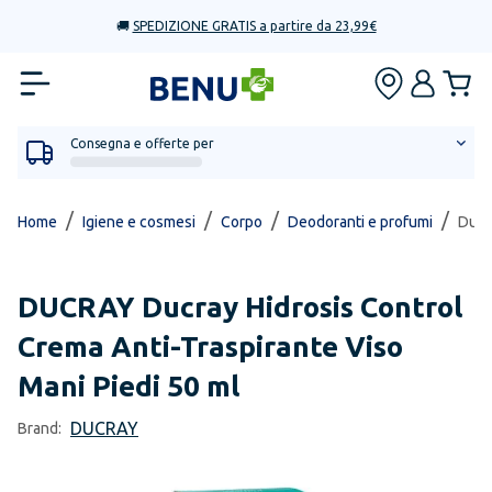
🚚
SPEDIZIONE GRATIS a partire da 23,99€
Consegna e offerte per
/
/
/
/
Home
Igiene e cosmesi
Corpo
Deodoranti e profumi
Ducr
DUCRAY
Ducray Hidrosis Control
Crema Anti-Traspirante Viso
Mani Piedi 50 ml
DUCRAY
Brand: