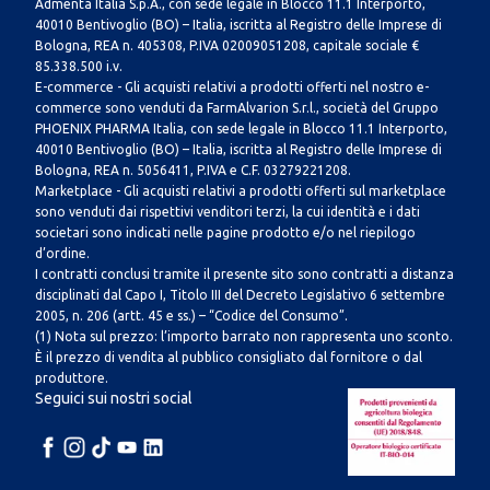
Admenta Italia S.p.A., con sede legale in Blocco 11.1 Interporto,
40010 Bentivoglio (BO) – Italia, iscritta al Registro delle Imprese di
Bologna, REA n. 405308, P.IVA 02009051208, capitale sociale €
85.338.500 i.v.
E-commerce - Gli acquisti relativi a prodotti offerti nel nostro e-
commerce sono venduti da FarmAlvarion S.r.l., società del Gruppo
PHOENIX PHARMA Italia, con sede legale in Blocco 11.1 Interporto,
40010 Bentivoglio (BO) – Italia, iscritta al Registro delle Imprese di
Bologna, REA n. 5056411, P.IVA e C.F. 03279221208.
Marketplace - Gli acquisti relativi a prodotti offerti sul marketplace
sono venduti dai rispettivi venditori terzi, la cui identità e i dati
societari sono indicati nelle pagine prodotto e/o nel riepilogo
d’ordine.
I contratti conclusi tramite il presente sito sono contratti a distanza
disciplinati dal Capo I, Titolo III del Decreto Legislativo 6 settembre
2005, n. 206 (artt. 45 e ss.) – “Codice del Consumo”.
(1) Nota sul prezzo: l’importo barrato non rappresenta uno sconto.
È il prezzo di vendita al pubblico consigliato dal fornitore o dal
produttore.
Seguici sui nostri social