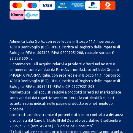
Admenta Italia S.p.A., con sede legale in Blocco 11.1 Interporto,
40010 Bentivoglio (BO) – Italia, iscritta al Registro delle Imprese di
Bologna, REA n. 405308, P.IVA 02009051208, capitale sociale €
85.338.500 i.v.
E-commerce - Gli acquisti relativi a prodotti offerti nel nostro e-
commerce sono venduti da FarmAlvarion S.r.l., società del Gruppo
PHOENIX PHARMA Italia, con sede legale in Blocco 11.1 Interporto,
40010 Bentivoglio (BO) – Italia, iscritta al Registro delle Imprese di
Bologna, REA n. 5056411, P.IVA e C.F. 03279221208.
Marketplace - Gli acquisti relativi a prodotti offerti sul marketplace
sono venduti dai rispettivi venditori terzi, la cui identità e i dati
societari sono indicati nelle pagine prodotto e/o nel riepilogo
d’ordine.
I contratti conclusi tramite il presente sito sono contratti a distanza
disciplinati dal Capo I, Titolo III del Decreto Legislativo 6 settembre
2005, n. 206 (artt. 45 e ss.) – “Codice del Consumo”.
(1) Nota sul prezzo: l’importo barrato non rappresenta uno sconto.