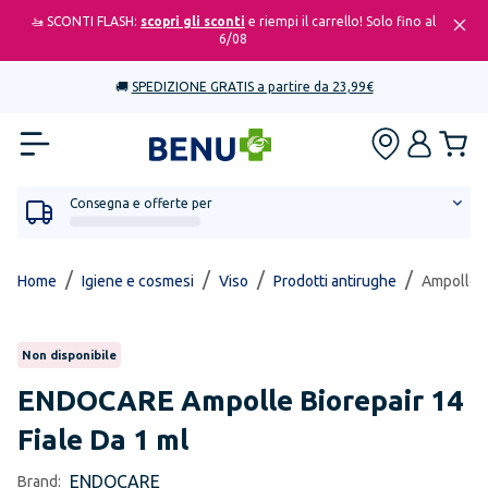
🚤 SCONTI FLASH:
scopri gli sconti
e riempi il carrello! Solo fino al
6/08
🚚
SPEDIZIONE GRATIS a partire da 23,99€
Consegna e offerte per
/
/
/
/
Home
Igiene e cosmesi
Viso
Prodotti antirughe
Ampolle B
Non disponibile
ENDOCARE
Ampolle Biorepair 14
Fiale Da 1 ml
ENDOCARE
Brand: