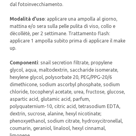
dal fotoinvecchiamento.
Modalità d'uso
: applicare una ampolla al giorno,
mattina e/o sera sulla pelle pulita di viso, collo e
dècollètè, per 2 settimane. Trattamento flash:
applicare 1 ampolla subito prima di applicare il make
up.
Componenti
: snail secretion filtrate, propylene
glycol, aqua, maltodextrin, saccharide isomerate,
hexylene glycol, polysorbate 20, PEG/PPG-20/6
dimethicone, sodium ascorbyl phosphate, sodium
chloride, tocopheryl acetate, urea, fructose, glucose,
aspartic acid, glutamic acid, parfum,
polyquaternium-10, citric acid, tetrasodium EDTA,
dextrin, sucrose, alanine, hexyl nicotinate;
phenoxyethanol, sodium citrate, hydroxycitronellal,
coumarin, geraniol, linalool, hexyl cinnamal,
limonene.