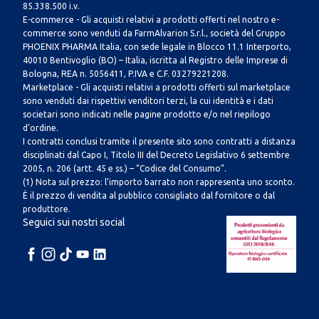
85.338.500 i.v.
E-commerce - Gli acquisti relativi a prodotti offerti nel nostro e-
commerce sono venduti da FarmAlvarion S.r.l., società del Gruppo
PHOENIX PHARMA Italia, con sede legale in Blocco 11.1 Interporto,
40010 Bentivoglio (BO) – Italia, iscritta al Registro delle Imprese di
Bologna, REA n. 5056411, P.IVA e C.F. 03279221208.
Marketplace - Gli acquisti relativi a prodotti offerti sul marketplace
sono venduti dai rispettivi venditori terzi, la cui identità e i dati
societari sono indicati nelle pagine prodotto e/o nel riepilogo
d’ordine.
I contratti conclusi tramite il presente sito sono contratti a distanza
disciplinati dal Capo I, Titolo III del Decreto Legislativo 6 settembre
2005, n. 206 (artt. 45 e ss.) – “Codice del Consumo”.
(1) Nota sul prezzo: l’importo barrato non rappresenta uno sconto.
È il prezzo di vendita al pubblico consigliato dal fornitore o dal
produttore.
Seguici sui nostri social