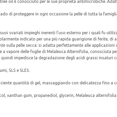
tree oil è conosciuto per le sue proprietà antimicrobiche. Adatto 
rado di proteggere in ogni occasione la pelle di tutta la famigli
uoi svariati impieghi inerenti l’uso esterno per i quali fu utilizz
icolarmente indicato per una più rapida guarigione di ferite, di
nte sulla pelle secca: si adatta perfettamente alle applicazioni
one a vapore delle foglie di Melaleuca Alternifolia, conosciuta p
e quindi impedisce la degradazione degli acidi grassi insaturi co
umi, SLS e SLES.
fficiente quantità di gel, massaggiando con delicatezza fino a
ycol, xanthan gum, propanediol, glycerin, Melaleuca alternifolia