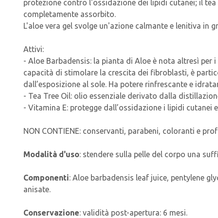
protezione contro l'ossidazione dei lipidi cutanei; il tea 
completamente assorbito.
L'aloe vera gel svolge un'azione calmante e lenitiva in g
Attivi:
- Aloe Barbadensis: la pianta di Aloe è nota altresì per i s
capacità di stimolare la crescita dei fibroblasti, è part
dall’esposizione al sole. Ha potere rinfrescante e idrata
- Tea Tree Oil: olio essenziale derivato dalla distillazi
- Vitamina E: protegge dall’ossidazione i lipidi cutanei 
NON CONTIENE: conservanti, parabeni, coloranti e prof
Modalità d'uso
: stendere sulla pelle del corpo una su
Componenti
: Aloe barbadensis leaf juice, pentylene gl
anisate.
Conservazione
: validità post-apertura: 6 mesi.