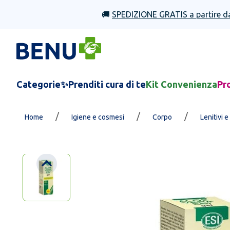
🚚
SPEDIZIONE GRATIS a partire d
Categorie
✨Prenditi cura di te
Kit Convenienza
Pr
/
/
/
Home
Igiene e cosmesi
Corpo
Lenitivi e