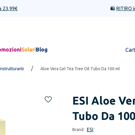
a 23,99€
🛍️
RITIRO i
omozioni
Solari
Blog
Car
/
 ristrutturanti
Aloe Vera Gel Tea Tree Oil Tubo Da 100 ml
ESI
Aloe Ver
Tubo Da 100
ESI
Brand: