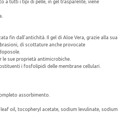
a tutti i tipi di pelle, in gel trasparente, viene
a.
ata fin dall’antichità. Il gel di Aloe Vera, grazie alla sua
 abrasioni, di scottature anche provocate
 doposole.
er le sue proprietà antimicrobiche.
stituenti i fosfolipidi delle membrane cellulari.
 completo assorbimento.
 leaf oil, tocopheryl acetate, sodium levulinate, sodium