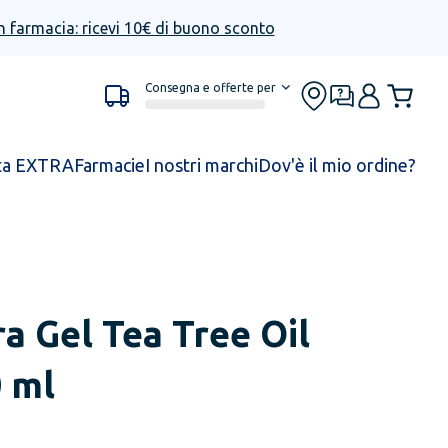
n farmacia: ricevi 10€ di buono sconto
Consegna e offerte per
ta EXTRA
Farmacie
I nostri marchi
Dov'è il mio ordine?
a Gel Tea Tree Oil
 ml