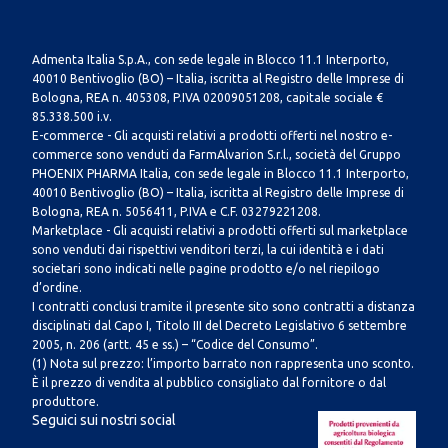
Admenta Italia S.p.A., con sede legale in Blocco 11.1 Interporto,
40010 Bentivoglio (BO) – Italia, iscritta al Registro delle Imprese di
Bologna, REA n. 405308, P.IVA 02009051208, capitale sociale €
85.338.500 i.v.
E-commerce - Gli acquisti relativi a prodotti offerti nel nostro e-
commerce sono venduti da FarmAlvarion S.r.l., società del Gruppo
PHOENIX PHARMA Italia, con sede legale in Blocco 11.1 Interporto,
40010 Bentivoglio (BO) – Italia, iscritta al Registro delle Imprese di
Bologna, REA n. 5056411, P.IVA e C.F. 03279221208.
Marketplace - Gli acquisti relativi a prodotti offerti sul marketplace
sono venduti dai rispettivi venditori terzi, la cui identità e i dati
societari sono indicati nelle pagine prodotto e/o nel riepilogo
d’ordine.
I contratti conclusi tramite il presente sito sono contratti a distanza
disciplinati dal Capo I, Titolo III del Decreto Legislativo 6 settembre
2005, n. 206 (artt. 45 e ss.) – “Codice del Consumo”.
(1) Nota sul prezzo: l’importo barrato non rappresenta uno sconto.
È il prezzo di vendita al pubblico consigliato dal fornitore o dal
produttore.
Seguici sui nostri social