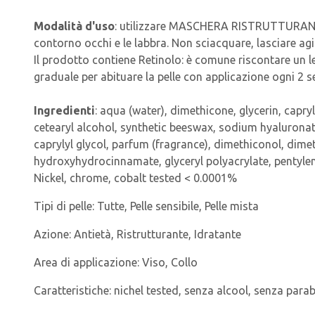
Modalità d'uso
: utilizzare MASCHERA RISTRUTTURANTE
contorno occhi e le labbra. Non sciacquare, lasciare agi
Il prodotto contiene Retinolo: è comune riscontare un le
graduale per abituare la pelle con applicazione ogni 2
Ingredienti
: aqua (water), dimethicone, glycerin, capry
cetearyl alcohol, synthetic beeswax, sodium hyalurona
caprylyl glycol, parfum (fragrance), dimethiconol, dime
hydroxyhydrocinnamate, glyceryl polyacrylate, pentylene
Nickel, chrome, cobalt tested < 0.0001%
Tipi di pelle:
Tutte, Pelle sensibile, Pelle mista
Azione:
Antietà, Ristrutturante, Idratante
Area di applicazione:
Viso, Collo
Caratteristiche:
nichel tested, senza alcool, senza para