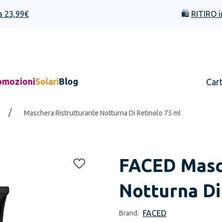
a 23,99€
🛍️
RITIRO i
omozioni
Solari
Blog
Car
/
Maschera Ristrutturante Notturna Di Retinolo 75 ml
FACED
Masc
Notturna Di
FACED
Brand: