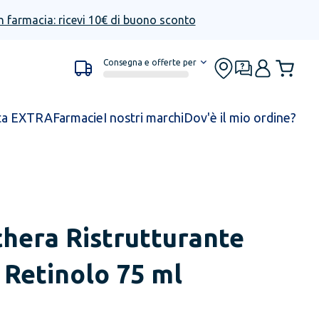
n farmacia: ricevi 10€ di buono sconto
Consegna e offerte per
ta EXTRA
Farmacie
I nostri marchi
Dov'è il mio ordine?
hera Ristrutturante
 Retinolo 75 ml