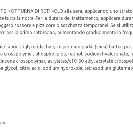
 NOTTURNA DI RETINOLO alla sera, applicando uno strato gen
re tutta la notte. Per la durata del trattamento, applicare dura
ggero rossore e pizzicore o secchezza temporanei. Se si utilizz
 sere per la prima settimana, aumentando gradualmente la freq
lic/capric triglyceride, butyrospermum parkii (shea) butter, pro
te crosspolymer, phospholipids, retinol, sodium hyaluronate, 
thicone crosspolymer, acrylates/c10-30 alkyl acrylate crosspoly
 glycol, citric acid, sodium hydroxide, tetrasodium glutamate 
beni