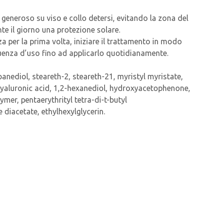
eroso su viso e collo detersi, evitando la zona del
nte il giorno una protezione solare.
a per la prima volta, iniziare il trattamento in modo
uenza d’uso fino ad applicarlo quotidianamente.
panediol, steareth-2, steareth-21, myristyl myristate,
hyaluronic acid, 1,2-hexanediol, hydroxyacetophenone,
mer, pentaerythrityl tetra-di-t-butyl
diacetate, ethylhexylglycerin.