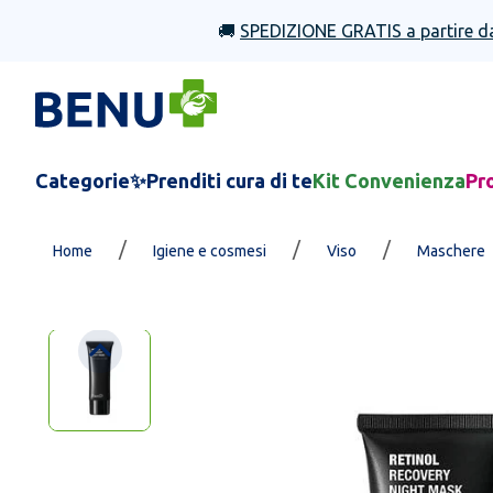
🚚
SPEDIZIONE GRATIS a partire d
Categorie
✨Prenditi cura di te
Kit Convenienza
Pr
/
/
/
Home
Igiene e cosmesi
Viso
Maschere