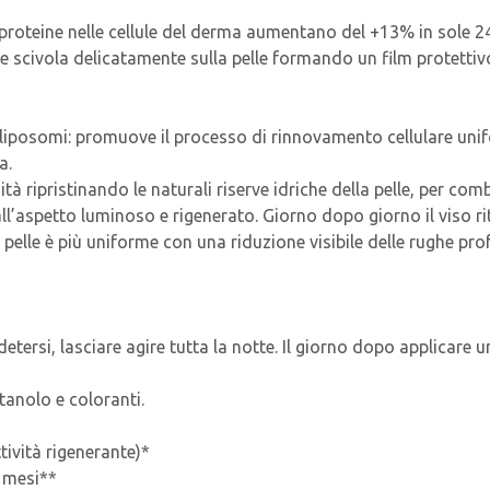
proteine nelle cellule del derma aumentano del +13% in sole 24
ne scivola delicatamente sulla pelle formando un film protetti
 liposomi: promuove il processo di rinnovamento cellulare unif
a.
à ripristinando le naturali riserve idriche della pelle, per comb
 dall’aspetto luminoso e rigenerato. Giorno dopo giorno il viso
a pelle è più uniforme con una riduzione visibile delle rughe pr
etersi, lasciare agire tutta la notte. Il giorno dopo applicare 
etanolo e coloranti.
tività rigenerante)*
 mesi**