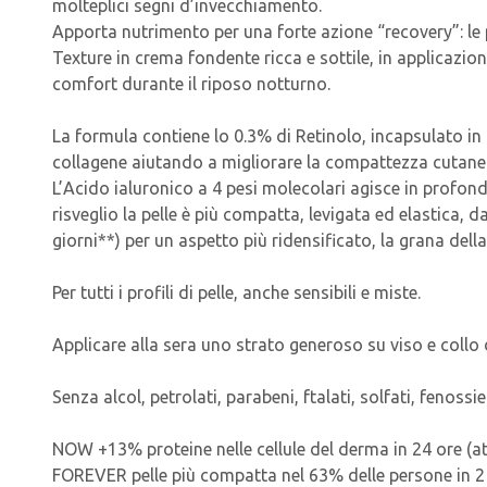
molteplici segni d’invecchiamento.
Apporta nutrimento per una forte azione “recovery”: le 
Texture in crema fondente ricca e sottile, in applicazio
comfort durante il riposo notturno.
La formula contiene lo 0.3% di Retinolo, incapsulato in
collagene aiutando a migliorare la compattezza cutane
L’Acido ialuronico a 4 pesi molecolari agisce in profondit
risveglio la pelle è più compatta, levigata ed elastica,
giorni**) per un aspetto più ridensificato, la grana dell
Per tutti i profili di pelle, anche sensibili e miste.
Applicare alla sera uno strato generoso su viso e collo d
Senza alcol, petrolati, parabeni, ftalati, solfati, fenossi
NOW +13% proteine nelle cellule del derma in 24 ore (at
FOREVER pelle più compatta nel 63% delle persone in 2