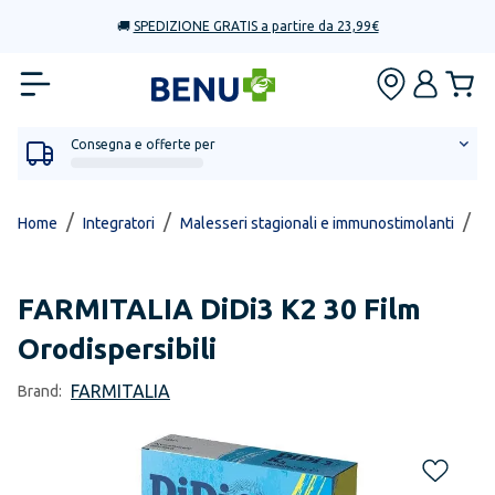
🚚
SPEDIZIONE GRATIS a partire da 23,99€
Consegna e offerte per
/
/
/
Home
Integratori
Malesseri stagionali e immunostimolanti
In
FARMITALIA
DiDi3 K2 30 Film
Orodispersibili
FARMITALIA
Brand: