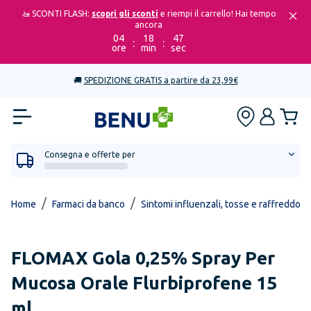
🚤 SCONTI FLASH:
scopri gli sconti
e riempi il carrello! Hai tempo
ancora
04
18
47
:
:
ore
min
sec
🚚
SPEDIZIONE GRATIS a partire da 23,99€
Consegna e offerte per
/
/
Home
Farmaci da banco
Sintomi influenzali, tosse e raffreddore
FLOMAX
Gola 0,25% Spray Per
Mucosa Orale Flurbiprofene 15
ml