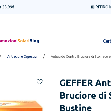
a 23,99€
🛍️
RITIRO i
omozioni
Solari
Blog
Car
/
/
Antiacidi e Digestivi
Antiacido Contro Bruciore di Stomaco 
GEFFER
Ant
Bruciore di
Bustine