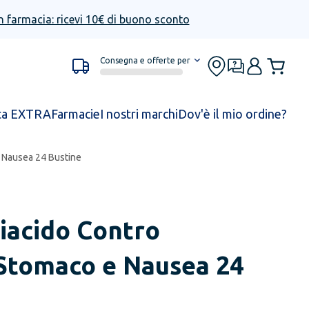
n farmacia: ricevi 10€ di buono sconto
Consegna e offerte per
ta EXTRA
Farmacie
I nostri marchi
Dov'è il mio ordine?
e Nausea 24 Bustine
iacido Contro
 Stomaco e Nausea 24