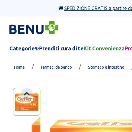
🚚
SPEDIZIONE GRATIS a partire d
Categorie
✨Prenditi cura di te
Kit Convenienza
Pr
/
/
Home
Farmaci da banco
Stomaco e intestino