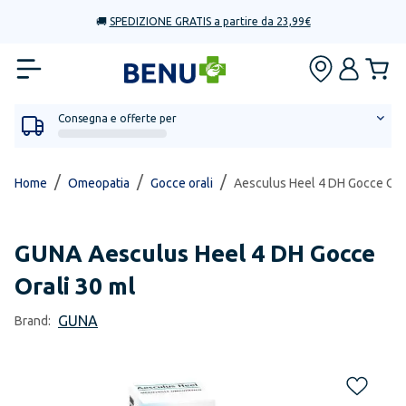
🚚
SPEDIZIONE GRATIS a partire da 23,99€
Consegna e offerte per
/
/
/
Home
Omeopatia
Gocce orali
Aesculus Heel 4 DH Gocce Oral
GUNA
Aesculus Heel 4 DH Gocce
Orali 30 ml
GUNA
Brand: