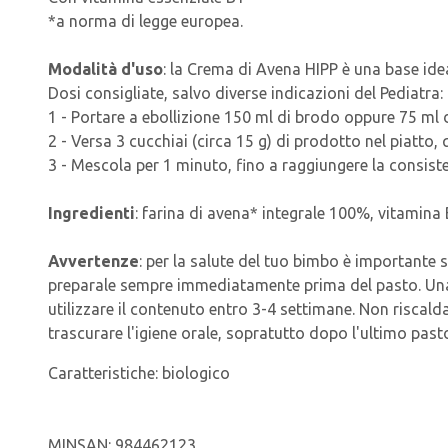
*a norma di legge europea.
Modalità d'uso
: la Crema di Avena HIPP è una base idea
Dosi consigliate, salvo diverse indicazioni del Pediatra: 
1 - Portare a ebollizione 150 ml di brodo oppure 75 ml di 
2 - Versa 3 cucchiai (circa 15 g) di prodotto nel piatto, 
3 - Mescola per 1 minuto, fino a raggiungere la consist
Ingredienti
: farina di avena* integrale 100%, vitamina 
Avvertenze
: per la salute del tuo bimbo è importante 
preparale sempre immediatamente prima del pasto. Una v
utilizzare il contenuto entro 3-4 settimane. Non riscal
trascurare l'igiene orale, sopratutto dopo l'ultimo pasto
Caratteristiche:
biologico
MINSAN:
984462123