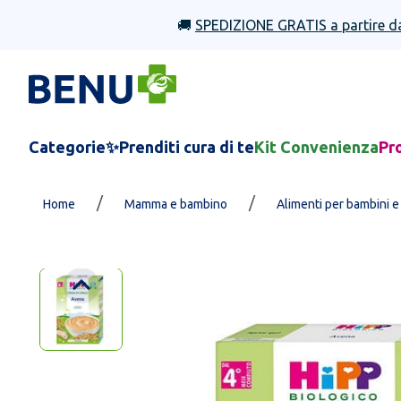
🚚
SPEDIZIONE GRATIS a partire d
Categorie
✨Prenditi cura di te
Kit Convenienza
Pr
/
/
Home
Mamma e bambino
Alimenti per bambini e