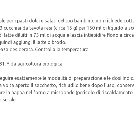
le per i pasti dolci e salati del tuo bambino, non richiede cott
3 cucchiai da tavola rasi (circa 15 g) per 150 ml di liquido a sc
latte diluiti in 75 ml di acqua e lascia intiepidire fiono a circa
quindi aggiungi il latte o brodo.
enza desiderata. Controlla la temperatura.
B1. * da agricoltura biologica.
seguire esattamente le modalità di preparazione e le dosi indi
olta aperto il sacchetto, richiudilo bene dopo l'uso, conser
dare la pappa nel forno a microonde (pericolo di riscaldamento 
 serale.