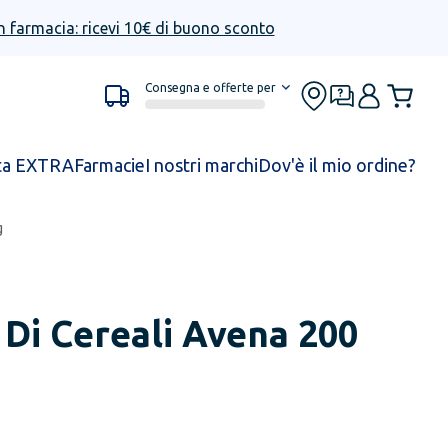
n farmacia: ricevi 10€ di buono sconto
Consegna e offerte per
ta EXTRA
Farmacie
I nostri marchi
Dov'è il mio ordine?
g
Di Cereali Avena 200