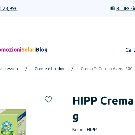
a 23,99€
🛍️
RITIRO i
omozioni
Solari
Blog
Car
/
/
 accessori
Creme e brodini
Crema Di Cereali Avena 200 
HIPP
Crema 
g
HIPP
Brand: