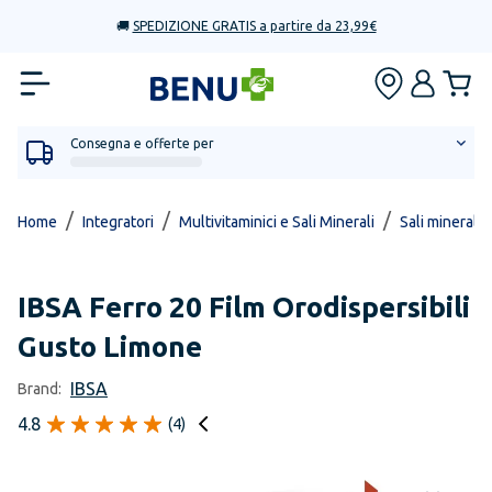
🚚
SPEDIZIONE GRATIS a partire da 23,99€
Consegna e offerte per
/
/
/
Home
Integratori
Multivitaminici e Sali Minerali
Sali minerali 
IBSA
Ferro 20 Film Orodispersibili
Gusto Limone
IBSA
Brand:
4.8
(
4
)