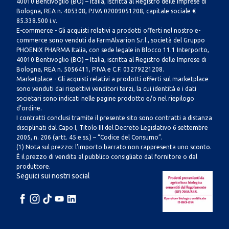
40010 Bentivoglio (BO) – Italia, iscritta al Registro delle Imprese di
Bologna, REA n. 405308, P.IVA 02009051208, capitale sociale €
85.338.500 i.v.
E-commerce - Gli acquisti relativi a prodotti offerti nel nostro e-
commerce sono venduti da FarmAlvarion S.r.l., società del Gruppo
PHOENIX PHARMA Italia, con sede legale in Blocco 11.1 Interporto,
40010 Bentivoglio (BO) – Italia, iscritta al Registro delle Imprese di
Bologna, REA n. 5056411, P.IVA e C.F. 03279221208.
Marketplace - Gli acquisti relativi a prodotti offerti sul marketplace
sono venduti dai rispettivi venditori terzi, la cui identità e i dati
societari sono indicati nelle pagine prodotto e/o nel riepilogo
d’ordine.
I contratti conclusi tramite il presente sito sono contratti a distanza
disciplinati dal Capo I, Titolo III del Decreto Legislativo 6 settembre
2005, n. 206 (artt. 45 e ss.) – “Codice del Consumo”.
(1) Nota sul prezzo: l’importo barrato non rappresenta uno sconto.
È il prezzo di vendita al pubblico consigliato dal fornitore o dal
produttore.
Seguici sui nostri social