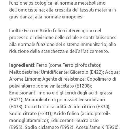
funzione psicologica; al normale metabolismo
dell’omocisteina; alla crescita dei tessuti materni in
gravidanza; alla normale emopoiesi.
Inoltre Ferro e Acido folico intervengono nel
processo di divisione delle cellule e contribuiscono:
alla normale funzione del sistema immunitario; alla
riduzione della stanchezza e dell’affaticamento.
Ingredienti
: Ferro (come Ferro pirofosfato);
Maltodestrine; Umidificante: Glicerolo (E422); Acqua;
Aroma Limone; Agente di resistenza: Copolimero di
polivinilpirrolidone vinilacetato (E1208);
Emulsionanti: mono e digliceridi degli acidi grassi
(E471), Monooleato di poliossietilensorbitano
(E433); Correttori di acidità: Acido citrico (E330),
Sodio citrato (E331); Acido folico (acido pteroil-
monoglutammico); Edulcoranti: Sucralosio
(E955), Sodio ciclamato (E952), Acesulfame K (E950).