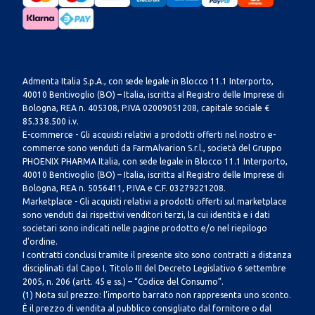
Admenta Italia S.p.A., con sede legale in Blocco 11.1 Interporto,
40010 Bentivoglio (BO) – Italia, iscritta al Registro delle Imprese di
Bologna, REA n. 405308, P.IVA 02009051208, capitale sociale €
85.338.500 i.v.
E-commerce - Gli acquisti relativi a prodotti offerti nel nostro e-
commerce sono venduti da FarmAlvarion S.r.l., società del Gruppo
PHOENIX PHARMA Italia, con sede legale in Blocco 11.1 Interporto,
40010 Bentivoglio (BO) – Italia, iscritta al Registro delle Imprese di
Bologna, REA n. 5056411, P.IVA e C.F. 03279221208.
Marketplace - Gli acquisti relativi a prodotti offerti sul marketplace
sono venduti dai rispettivi venditori terzi, la cui identità e i dati
societari sono indicati nelle pagine prodotto e/o nel riepilogo
d’ordine.
I contratti conclusi tramite il presente sito sono contratti a distanza
disciplinati dal Capo I, Titolo III del Decreto Legislativo 6 settembre
2005, n. 206 (artt. 45 e ss.) – “Codice del Consumo”.
(1) Nota sul prezzo: l’importo barrato non rappresenta uno sconto.
È il prezzo di vendita al pubblico consigliato dal fornitore o dal