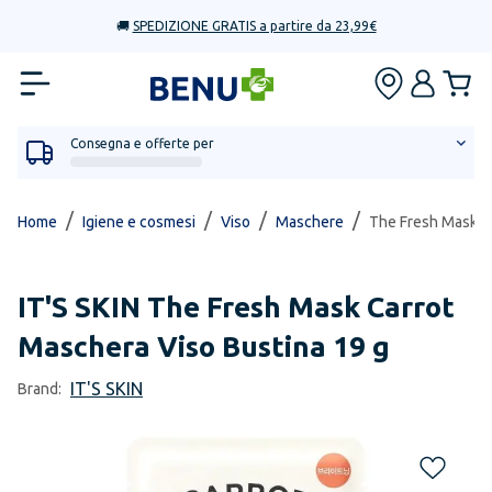
🚚
SPEDIZIONE GRATIS a partire da 23,99€
Consegna e offerte per
/
/
/
/
Home
Igiene e cosmesi
Viso
Maschere
The Fresh Mask Ca
IT'S SKIN
The Fresh Mask Carrot
Maschera Viso Bustina 19 g
IT'S SKIN
Brand: