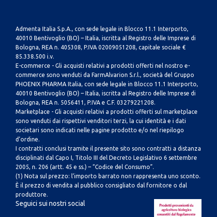
Admenta Italia S.p.A., con sede legale in Blocco 11.1 Interporto,
40010 Bentivoglio (BO) – Italia, iscritta al Registro delle Imprese di
Bologna, REA n. 405308, P.IVA 02009051208, capitale sociale €
85.338.500 i.v.
E-commerce - Gli acquisti relativi a prodotti offerti nel nostro e-
commerce sono venduti da FarmAlvarion S.r.l., società del Gruppo
PHOENIX PHARMA Italia, con sede legale in Blocco 11.1 Interporto,
40010 Bentivoglio (BO) – Italia, iscritta al Registro delle Imprese di
Bologna, REA n. 5056411, P.IVA e C.F. 03279221208.
Marketplace - Gli acquisti relativi a prodotti offerti sul marketplace
sono venduti dai rispettivi venditori terzi, la cui identità e i dati
societari sono indicati nelle pagine prodotto e/o nel riepilogo
d’ordine.
I contratti conclusi tramite il presente sito sono contratti a distanza
disciplinati dal Capo I, Titolo III del Decreto Legislativo 6 settembre
2005, n. 206 (artt. 45 e ss.) – “Codice del Consumo”.
(1) Nota sul prezzo: l’importo barrato non rappresenta uno sconto.
È il prezzo di vendita al pubblico consigliato dal fornitore o dal
produttore.
Seguici sui nostri social