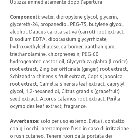
Utilizza immediatamente dopo l'apertura.
Componenti
: water, dipropylene glycol, glycerin,
glycereth-26, propanediol, PEG-75, butylene glycol,
alcohol, Daucus carota sativa (carrot) root extract,
Disodium EDTA, dipotassium glycyrrhizate,
hydroxyethylcellulose, carbomer, xanthan gum,
triethanolamine, chlorphenesin, PEG-60
hydrogenated castor oil, Glycyrrhiza glabra (licorice)
root extract, Zingiber officinale (ginger) root extract,
Schizandra chinensis fruit extract, Coptis japonica
root extract, Camellia sinensis leaf extract, caprylyl
glycol, 1,2-hexanediol, Citrus grandis (grapefruit)
seed extract, Acorus calamus root extract, Perilla
ocymoides leaf extract, fragrance.
Avvertenze
: solo per uso esterno. Evita il contatto
con gli occhi. Interrompere l'uso in caso di irritazione
o rush cutaneo. Tenere fuori dalla portata dei